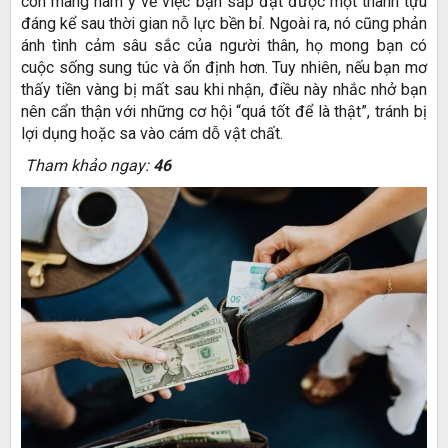
còn mang hàm ý về việc bạn sắp đạt được một thành tựu
đáng kể sau thời gian nỗ lực bền bỉ. Ngoài ra, nó cũng phản
ánh tình cảm sâu sắc của người thân, họ mong bạn có
cuộc sống sung túc và ổn định hơn. Tuy nhiên, nếu bạn mơ
thấy tiền vàng bị mất sau khi nhận, điều này nhắc nhở bạn
nên cẩn thận với những cơ hội “quá tốt để là thật”, tránh bị
lợi dụng hoặc sa vào cám dỗ vật chất.
Tham khảo ngay:
46