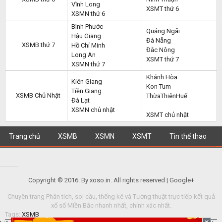
Vĩnh Long
XSMT thứ 6
XSMN thứ 6
Bình Phước
Quảng Ngãi
Hậu Giang
Đà Nẵng
XSMB thứ 7
Hồ Chí Minh
Đắc Nông
Long An
XSMT thứ 7
XSMN thứ 7
Khánh Hòa
Kiên Giang
Kon Tum
Tiền Giang
XSMB Chủ Nhật
ThừaThiênHuế
Đà Lạt
XSMN chủ nhật
XSMT chủ nhật
Trang chủ
XSMB
XSMN
XSMT
Tin thể thao
Copyright © 2016. By xoso.in. All rights reserved | Google+
Chuyên trang Phân tích, soi cầu, thống kê và Tường thuật trực tiếp kết quả
xổ số Miền Bắc nhanh nhất, chính xác nhất.
Tags:
XSMB