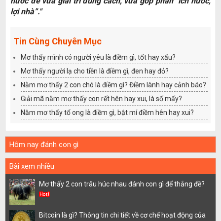
nước để vừa giải trí đúng cách, vừa góp phần “ích nước,
lợi nhà”."
Tin Cùng Chuyên Mục
Mơ thấy mình có người yêu là điềm gì, tốt hay xấu?
Mơ thấy người lạ cho tiền là điềm gì, đen hay đỏ?
Nằm mơ thấy 2 con chó là điềm gì? Điềm lành hay cảnh báo?
Giải mã nằm mơ thấy con rết hên hay xui, là số mấy?
Nằm mơ thấy tổ ong là điềm gì, bật mí điềm hên hay xui?
Hôm nay đánh con gì
Bài xem nhiều
Mơ thấy 2 con trâu húc nhau đánh con gì để thắng đề?
Bitcoin là gì? Thông tin chi tiết về cơ chế hoạt động của