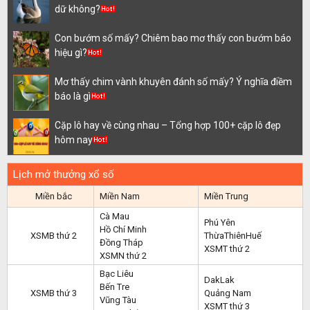
dữ không?
Con bướm số mấy? Chiêm bao mơ thấy con bướm báo
hiệu gì?
Mơ thấy chim vành khuyên đánh số mấy? Ý nghĩa điềm
báo là gì
Cặp lô hay về cùng nhau – Tổng hợp 100+ cặp lô đẹp
hôm nay
Lịch mở thưởng xổ số
Miền bắc
Miền Nam
Miền Trung
Cà Mau
Phú Yên
Hồ Chí Minh
XSMB thứ 2
ThừaThiênHuế
Đồng Tháp
XSMT thứ 2
XSMN thứ 2
Bạc Liêu
DakLak
Bến Tre
XSMB thứ 3
Quảng Nam
Vũng Tàu
XSMT thứ 3