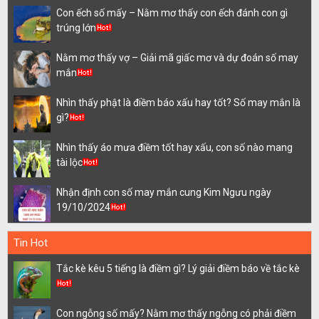
Con ếch số mấy – Nằm mơ thấy con ếch đánh con gì
trúng lớn
Nằm mơ thấy vợ – Giải mã giấc mơ và dự đoán số may
mắn
Nhìn thấy phật là điềm báo xấu hay tốt? Số may mắn là
gì?
Nhìn thấy áo mưa điềm tốt hay xấu, con số nào mang
tài lộc
Nhận định con số may mắn cung Kim Ngưu ngày
19/10/2024
Tin Hot
Tắc kè kêu 5 tiếng là điềm gì? Lý giải điềm báo về tắc kè
Con ngỗng số mấy? Nằm mơ thấy ngỗng có phải điềm