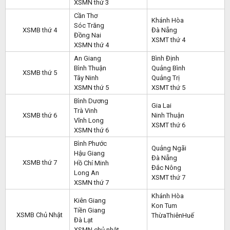
XSMN thứ 3
Cần Thơ
Khánh Hòa
Sóc Trăng
XSMB thứ 4
Đà Nẵng
Đồng Nai
XSMT thứ 4
XSMN thứ 4
An Giang
Bình Định
Bình Thuận
Quảng Bình
XSMB thứ 5
Tây Ninh
Quảng Trị
XSMN thứ 5
XSMT thứ 5
Bình Dương
Gia Lai
Trà Vinh
XSMB thứ 6
Ninh Thuận
Vĩnh Long
XSMT thứ 6
XSMN thứ 6
Bình Phước
Quảng Ngãi
Hậu Giang
Đà Nẵng
XSMB thứ 7
Hồ Chí Minh
Đắc Nông
Long An
XSMT thứ 7
XSMN thứ 7
Khánh Hòa
Kiên Giang
Kon Tum
Tiền Giang
XSMB Chủ Nhật
ThừaThiênHuế
Đà Lạt
XSMN chủ nhật