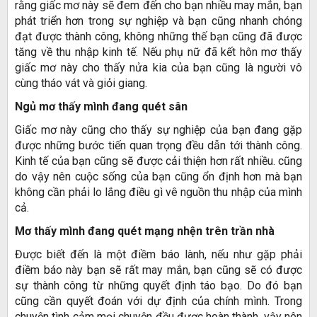
rằng giấc mơ này sẽ đem đến cho bạn nhiều may mắn, bạn
phát triển hơn trong sự nghiệp và bạn cũng nhanh chóng
đạt được thành công, không những thế bạn cũng đã được
tăng về thu nhập kinh tế. Nếu phụ nữ đã kết hôn mơ thấy
giấc mơ này cho thấy nửa kia của bạn cũng là người vô
cùng tháo vát và giỏi giang.
Ngủ mơ thấy mình đang quét sân
Giấc mơ này cũng cho thấy sự nghiệp của bạn đang gặp
được những bước tiến quan trọng đều dẫn tới thành công.
Kinh tế của bạn cũng sẽ được cải thiện hơn rất nhiều. cũng
do vậy nên cuộc sống của bạn cũng ổn định hơn mà bạn
không cần phải lo lắng điều gì vê nguồn thu nhập của mình
cả.
Mơ thấy mình đang quét mạng nhện trên trần nhà
Được biết đến là một điềm báo lành, nếu như gặp phải
điềm báo này bạn sẽ rất may mắn, bạn cũng sẽ có được
sự thành công từ những quyết định táo bạo. Do đó bạn
cũng cần quyết đoán với dự định của chính mình. Trong
chuyện tình cảm mọi chuyện đều được hoàn thành, vậy nên