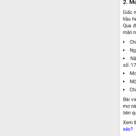
2. M
Giấc 
hầu h
Qua 
mắn n
Ch
Ng
Nằ
số: 1
Mơ
Mộ
Ch
Bài v
mơ nà
liên q
Xem 
xẻo?