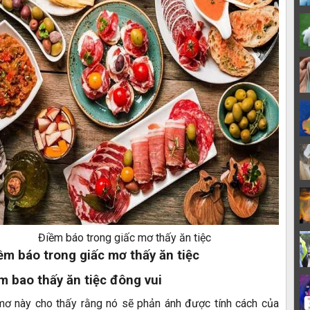
Điềm báo trong giấc mơ thấy ăn tiệc
iềm báo trong giấc mơ thấy ăn tiệc
m bao thấy ăn tiệc đông vui
mơ này cho thấy rằng nó sẽ phản ánh được tính cách của