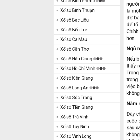
Xổ số Bình Phước
người
là một
Xổ số Bình Thuận
đỡ bạ
Xổ số Bạc Liêu
để tổ
Xổ số Bến Tre
Chính
hơn.
Xổ số Cà Mau
Ngủ m
Xổ số Cần Thơ
Nếu b
Xổ số Hậu Giang
thấy 
Xổ số Hồ Chí Minh
Trong
Xổ số Kiên Giang
trong
việc 
Xổ số Long An
không 
Xổ số Sóc Trăng
Nằm m
Xổ số Tiền Giang
Đây c
Xổ số Trà Vinh
cuộc 
Xổ số Tây Ninh
sâu x
không
Xổ số Vĩnh Long