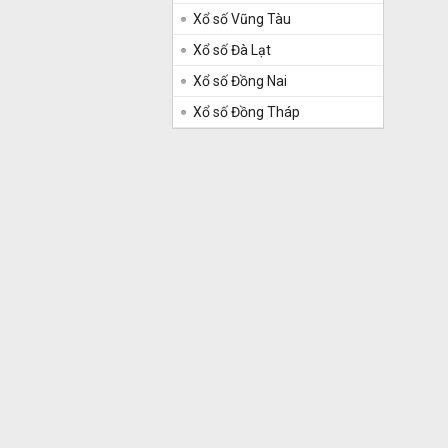
Xổ số Vũng Tàu
Xổ số Đà Lạt
Xổ số Đồng Nai
Xổ số Đồng Tháp