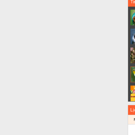
Ti
Lị