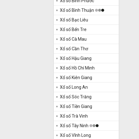
Xổ số Bình Phước
Xổ số Bình Thuận
Xổ số Bạc Liêu
Xổ số Bến Tre
Xổ số Cà Mau
Xổ số Cần Thơ
Xổ số Hậu Giang
Xổ số Hồ Chí Minh
Xổ số Kiên Giang
Xổ số Long An
Xổ số Sóc Trăng
Xổ số Tiền Giang
Xổ số Trà Vinh
Xổ số Tây Ninh
Xổ số Vĩnh Long