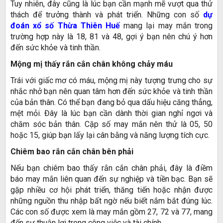
Tuy nhiên, đây cũng là lúc bạn cần mạnh mẽ vượt qua thử
thách để trưởng thành và phát triển. Những con số
dự
đoán xổ số Thừa Thiên Huế
mang lại may mắn trong
trường hợp này là 18, 81 và 48, gợi ý bạn nên chú ý hơn
đến sức khỏe và tinh thần.
Mộng mị thấy rắn cắn chân không chảy máu
Trái với giấc mơ có máu, mộng mị này tượng trưng cho sự
nhắc nhở bạn nên quan tâm hơn đến sức khỏe và tinh thần
của bản thân. Có thể bạn đang bỏ qua dấu hiệu căng thẳng,
mệt mỏi. Đây là lúc bạn cần dành thời gian nghỉ ngơi và
chăm sóc bản thân. Cặp số may mắn nên thử là 05, 50
hoặc 15, giúp bạn lấy lại cân bằng và năng lượng tích cực.
Chiêm bao rắn cắn chân bên phải
Nếu bạn chiêm bao thấy rắn cắn chân phải, đây là điềm
báo may mắn liên quan đến sự nghiệp và tiền bạc. Bạn sẽ
gặp nhiều cơ hội phát triển, thăng tiến hoặc nhận được
những nguồn thu nhập bất ngờ nếu biết nắm bắt đúng lúc.
Các con số được xem là may mắn gồm 27, 72 và 77, mang
đến sự thuận lợi trong công việc và tài chính.