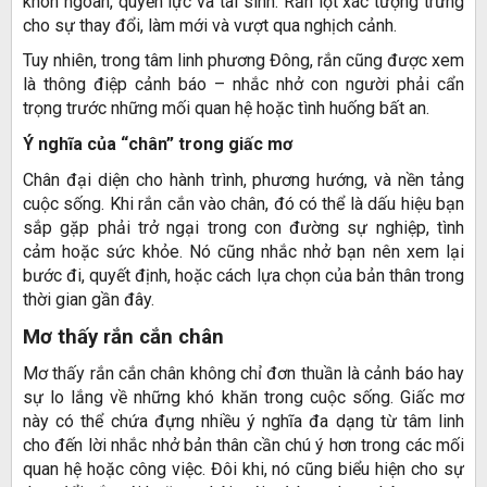
khôn ngoan, quyền lực và tái sinh. Rắn lột xác tượng trưng
cho sự thay đổi, làm mới và vượt qua nghịch cảnh.
Tuy nhiên, trong tâm linh phương Đông, rắn cũng được xem
là thông điệp cảnh báo – nhắc nhở con người phải cẩn
trọng trước những mối quan hệ hoặc tình huống bất an.
Ý nghĩa của “chân” trong giấc mơ
Chân đại diện cho hành trình, phương hướng, và nền tảng
cuộc sống. Khi rắn cắn vào chân, đó có thể là dấu hiệu bạn
sắp gặp phải trở ngại trong con đường sự nghiệp, tình
cảm hoặc sức khỏe. Nó cũng nhắc nhở bạn nên xem lại
bước đi, quyết định, hoặc cách lựa chọn của bản thân trong
thời gian gần đây.
Mơ thấy rắn cắn chân
Mơ thấy rắn cắn chân không chỉ đơn thuần là cảnh báo hay
sự lo lắng về những khó khăn trong cuộc sống. Giấc mơ
này có thể chứa đựng nhiều ý nghĩa đa dạng từ tâm linh
cho đến lời nhắc nhở bản thân cần chú ý hơn trong các mối
quan hệ hoặc công việc. Đôi khi, nó cũng biểu hiện cho sự