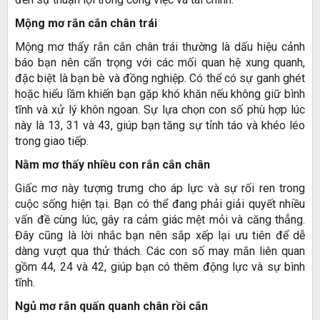
Mộng mơ rắn cắn chân trái
Mộng mơ thấy rắn cắn chân trái thường là dấu hiệu cảnh
báo bạn nên cẩn trọng với các mối quan hệ xung quanh,
đặc biệt là bạn bè và đồng nghiệp. Có thể có sự ganh ghét
hoặc hiểu lầm khiến bạn gặp khó khăn nếu không giữ bình
tĩnh và xử lý khôn ngoan. Sự lựa chọn con số phù hợp lúc
này là 13, 31 và 43, giúp bạn tăng sự tỉnh táo và khéo léo
trong giao tiếp.
Nằm mơ thấy nhiều con rắn cắn chân
Giấc mơ này tượng trưng cho áp lực và sự rối ren trong
cuộc sống hiện tại. Bạn có thể đang phải giải quyết nhiều
vấn đề cùng lúc, gây ra cảm giác mệt mỏi và căng thẳng.
Đây cũng là lời nhắc bạn nên sắp xếp lại ưu tiên để dễ
dàng vượt qua thử thách. Các con số may mắn liên quan
gồm 44, 24 và 42, giúp bạn có thêm động lực và sự bình
tĩnh.
Ngủ mơ rắn quấn quanh chân rồi cắn