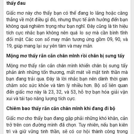
thấy đau
Giấc mơ này cho thấy bạn có thể đang lo lắng hoặc căng
thẳng về một điều gì đó, nhưng thực tế ảnh hưởng đến bạn
không quá nghiêm trọng như bạn nghĩ. Đây cũng là tín hiệu
tích cực nhắc bạn không nên quá lo sợ mà cần bình tĩnh
đối mặt. Các con số may mắn tương ứng gồm 09, 90, và
19, giúp mang lại sự yên tâm và may mắn.
Mộng mơ thấy rắn cắn chân mình rồi chân bị sưng tấy
Mộng mơ thấy rắn cắn chân mình khiến chân bị sưng tấy
phản ánh những tổn thương, mất mát về mặt tinh thần mà
bạn đang trải qua. Đây là lời nhắc bạn nên dành thời gian
chăm sóc sức khỏe và tâm lý nhiều hơn. Bộ số liên quan
đến giấc mơ này là 23, 32, và 53, hỗ trợ bạn hóa giải vận
xui và tái tạo năng lượng tích cực.
Chiêm bao thấy rắn cắn chân mình khi đang đi bộ
Giấc mơ cho thấy bạn đang gặp phải những khó khăn, cản
trở trên con đường mình đã chọn. Tuy nhiên, nếu bạn kiên
trì và giữ vững tinh thần, sẽ có cơ hội thành công trong