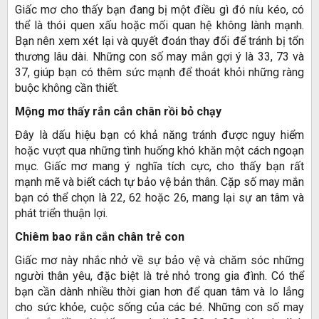
Giấc mơ cho thấy bạn đang bị một điều gì đó níu kéo, có
thể là thói quen xấu hoặc mối quan hệ không lành mạnh.
Bạn nên xem xét lại và quyết đoán thay đổi để tránh bị tổn
thương lâu dài. Những con số may mắn gợi ý là 33, 73 và
37, giúp bạn có thêm sức mạnh để thoát khỏi những ràng
buộc không cần thiết.
Mộng mơ thấy rắn cắn chân rồi bỏ chạy
Đây là dấu hiệu bạn có khả năng tránh được nguy hiểm
hoặc vượt qua những tình huống khó khăn một cách ngoạn
mục. Giấc mơ mang ý nghĩa tích cực, cho thấy bạn rất
mạnh mẽ và biết cách tự bảo vệ bản thân. Cặp số may mắn
bạn có thể chọn là 22, 62 hoặc 26, mang lại sự an tâm và
phát triển thuận lợi.
Chiêm bao rắn cắn chân trẻ con
Giấc mơ này nhắc nhở về sự bảo vệ và chăm sóc những
người thân yêu, đặc biệt là trẻ nhỏ trong gia đình. Có thể
bạn cần dành nhiều thời gian hơn để quan tâm và lo lắng
cho sức khỏe, cuộc sống của các bé. Những con số may