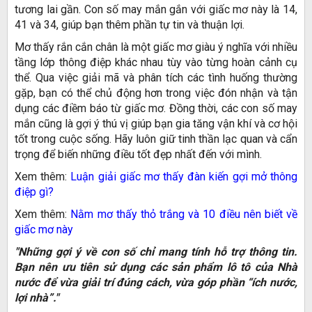
tương lai gần. Con số may mắn gắn với giấc mơ này là 14,
41 và 34, giúp bạn thêm phần tự tin và thuận lợi.
Mơ thấy rắn cắn chân là một giấc mơ giàu ý nghĩa với nhiều
tầng lớp thông điệp khác nhau tùy vào từng hoàn cảnh cụ
thể. Qua việc giải mã và phân tích các tình huống thường
gặp, bạn có thể chủ động hơn trong việc đón nhận và tận
dụng các điềm báo từ giấc mơ. Đồng thời, các con số may
mắn cũng là gợi ý thú vị giúp bạn gia tăng vận khí và cơ hội
tốt trong cuộc sống. Hãy luôn giữ tinh thần lạc quan và cẩn
trọng để biến những điều tốt đẹp nhất đến với mình.
Xem thêm:
Luận giải giấc mơ thấy đàn kiến gợi mở thông
điệp gì?
Xem thêm:
Nằm mơ thấy thỏ trắng và 10 điều nên biết về
giấc mơ này
"Những gợi ý về con số chỉ mang tính hỗ trợ thông tin.
Bạn nên ưu tiên sử dụng các sản phẩm lô tô của Nhà
nước để vừa giải trí đúng cách, vừa góp phần “ích nước,
lợi nhà”."