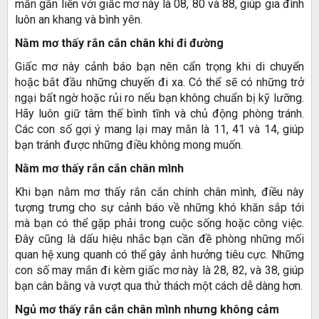
mắn gắn liền với giấc mơ này là 08, 80 và 88, giúp gia đình
luôn an khang và bình yên.
Nằm mơ thấy rắn cắn chân khi đi đường
Giấc mơ này cảnh báo bạn nên cẩn trọng khi di chuyển
hoặc bắt đầu những chuyến đi xa. Có thể sẽ có những trở
ngại bất ngờ hoặc rủi ro nếu bạn không chuẩn bị kỹ lưỡng.
Hãy luôn giữ tâm thế bình tĩnh và chủ động phòng tránh.
Các con số gợi ý mang lại may mắn là 11, 41 và 14, giúp
bạn tránh được những điều không mong muốn.
Nằm mơ thấy rắn cắn chân mình
Khi bạn nằm mơ thấy rắn cắn chính chân mình, điều này
tượng trưng cho sự cảnh báo về những khó khăn sắp tới
mà bạn có thể gặp phải trong cuộc sống hoặc công việc.
Đây cũng là dấu hiệu nhắc bạn cần đề phòng những mối
quan hệ xung quanh có thể gây ảnh hưởng tiêu cực. Những
con số may mắn đi kèm giấc mơ này là 28, 82, và 38, giúp
bạn cân bằng và vượt qua thử thách một cách dễ dàng hơn.
Ngủ mơ thấy rắn cắn chân mình nhưng không cảm