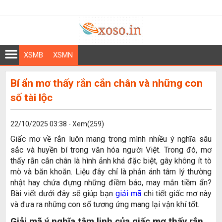
XSMB
XSMN
Bí ẩn mơ thấy rắn cắn chân và những con
số tài lộc
22/10/2025 03:38 - Xem(259)
Giấc mơ về rắn luôn mang trong mình nhiều ý nghĩa sâu
sắc và huyền bí trong văn hóa người Việt. Trong đó, mơ
thấy rắn cắn chân là hình ảnh khá đặc biệt, gây không ít tò
mò và băn khoăn. Liệu đây chỉ là phản ánh tâm lý thường
nhật hay chứa đựng những điềm báo, may mắn tiềm ẩn?
Bài viết dưới đây sẽ giúp bạn
giải mã
chi tiết giấc mơ này
và đưa ra những con số tương ứng mang lại vận khí tốt.
Giải mã ý nghĩa tâm linh của giấc mơ thấy rắn