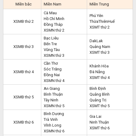
Miền bắc
Miền Nam
Miền Trung
Cà Mau
Phú Yên
Hồ Chí Minh
XSMB thứ 2
ThừaThiênHuế
Đồng Tháp
XSMT thứ 2
XSMN thứ 2
Bạc Liêu
DakLak
Bến Tre
XSMB thứ 3
Quảng Nam
Vũng Tàu
XSMT thứ 3
XSMN thứ 3
Cần Thơ
Khánh Hòa
Sóc Trăng
XSMB thứ 4
Đà Nẵng
Đồng Nai
XSMT thứ 4
XSMN thứ 4
An Giang
Bình Định
Bình Thuận
Quảng Bình
XSMB thứ 5
Tây Ninh
Quảng Trị
XSMN thứ 5
XSMT thứ 5
Bình Dương
Gia Lai
Trà Vinh
XSMB thứ 6
Ninh Thuận
Vĩnh Long
XSMT thứ 6
XSMN thứ 6