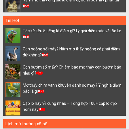
Nằm mơ thấy ông địa là điềm gì, đánh số mấy phát tài?
Tin Hot
Tắc kè kêu 5 tiếng là điềm gì? Lý giải điềm báo về tắc kè
Con ngỗng số mấy? Nằm mơ thấy ngỗng có phải điềm
dữ không?
Con bướm số mấy? Chiêm bao mơ thấy con bướm báo
hiệu gì?
Mơ thấy chim vành khuyên đánh số mấy? Ý nghĩa điềm
báo là gì
Cặp lô hay về cùng nhau – Tổng hợp 100+ cặp lô đẹp
hôm nay
Lịch mở thưởng xổ số