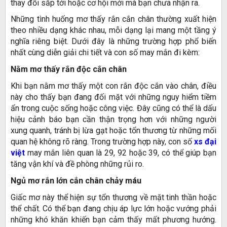
thay đổi sắp tới hoặc cơ hội mới mà bạn chưa nhận ra.
Những tình huống mơ thấy rắn cắn chân thường xuất hiện
theo nhiều dạng khác nhau, mỗi dạng lại mang một tầng ý
nghĩa riêng biệt. Dưới đây là những trường hợp phổ biến
nhất cùng diễn giải chi tiết và con số may mắn đi kèm:
Nằm mơ thấy rắn độc cắn chân
Khi bạn nằm mơ thấy một con rắn độc cắn vào chân, điều
này cho thấy bạn đang đối mặt với những nguy hiểm tiềm
ẩn trong cuộc sống hoặc công việc. Đây cũng có thể là dấu
hiệu cảnh báo bạn cần thận trọng hơn với những người
xung quanh, tránh bị lừa gạt hoặc tổn thương từ những mối
quan hệ không rõ ràng. Trong trường hợp này, con số
xs đại
việt
may mắn liên quan là 29, 92 hoặc 39, có thể giúp bạn
tăng vận khí và đề phòng những rủi ro.
Ngủ mơ rắn lớn cắn chân chảy máu
Giấc mơ này thể hiện sự tổn thương về mặt tinh thần hoặc
thể chất. Có thể bạn đang chịu áp lực lớn hoặc vướng phải
những khó khăn khiến bạn cảm thấy mất phương hướng.