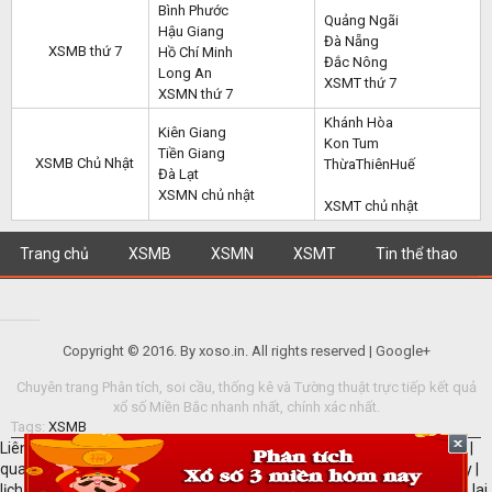
Bình Phước
Quảng Ngãi
Hậu Giang
Đà Nẵng
XSMB thứ 7
Hồ Chí Minh
Đắc Nông
Long An
XSMT thứ 7
XSMN thứ 7
Khánh Hòa
Kiên Giang
Kon Tum
Tiền Giang
XSMB Chủ Nhật
ThừaThiênHuế
Đà Lạt
XSMN chủ nhật
XSMT chủ nhật
Trang chủ
XSMB
XSMN
XSMT
Tin thể thao
Copyright © 2016. By xoso.in. All rights reserved | Google+
Chuyên trang Phân tích, soi cầu, thống kê và Tường thuật trực tiếp kết quả
xổ số Miền Bắc nhanh nhất, chính xác nhất.
Tags:
XSMB
Liên kết hữu ích: Xem
SXMB
hôm nay |
Xổ số miền bắc
|
quay thu mn
|
quay thu mn
|
dự đoán xổ số miền nam
|
lịch thi đấu bóng đá hôm nay
|
lịch thi đấu ngoại hạng anh
|
Dự đoán xổ số Ninh Thuận
|
quay thử gia lai