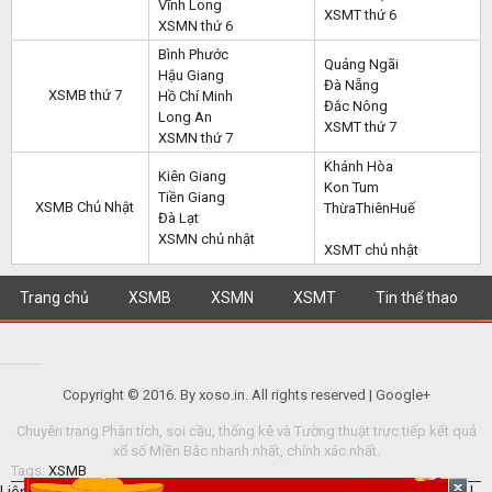
Vĩnh Long
XSMT thứ 6
XSMN thứ 6
Bình Phước
Quảng Ngãi
Hậu Giang
Đà Nẵng
XSMB thứ 7
Hồ Chí Minh
Đắc Nông
Long An
XSMT thứ 7
XSMN thứ 7
Khánh Hòa
Kiên Giang
Kon Tum
Tiền Giang
XSMB Chủ Nhật
ThừaThiênHuế
Đà Lạt
XSMN chủ nhật
XSMT chủ nhật
Trang chủ
XSMB
XSMN
XSMT
Tin thể thao
Copyright © 2016. By xoso.in. All rights reserved | Google+
Chuyên trang Phân tích, soi cầu, thống kê và Tường thuật trực tiếp kết quả
xổ số Miền Bắc nhanh nhất, chính xác nhất.
Tags:
XSMB
Liên kết hữu ích: Xem
SXMB
hôm nay |
Xổ số miền bắc
|
quay thu mn
|