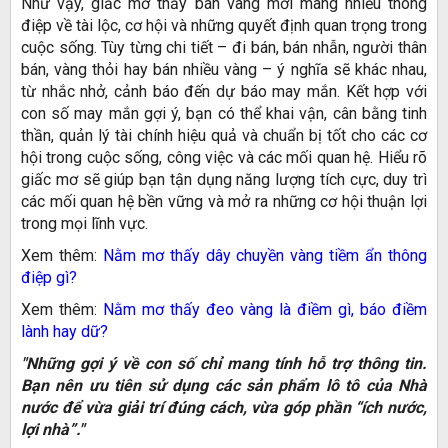
Như vậy, giấc mơ thấy bán vàng mới mang nhiều thông
điệp về tài lộc, cơ hội và những quyết định quan trọng trong
cuộc sống. Tùy từng chi tiết – đi bán, bán nhẫn, người thân
bán, vàng thỏi hay bán nhiều vàng – ý nghĩa sẽ khác nhau,
từ nhắc nhở, cảnh báo đến dự báo may mắn. Kết hợp với
con số may mắn gợi ý, bạn có thể khai vận, cân bằng tinh
thần, quản lý tài chính hiệu quả và chuẩn bị tốt cho các cơ
hội trong cuộc sống, công việc và các mối quan hệ. Hiểu rõ
giấc mơ sẽ giúp bạn tận dụng năng lượng tích cực, duy trì
các mối quan hệ bền vững và mở ra những cơ hội thuận lợi
trong mọi lĩnh vực.
Xem thêm:
Nằm mơ thấy dây chuyền vàng tiềm ẩn thông
điệp gì?
Xem thêm:
Nằm mơ thấy đeo vàng là điềm gì, báo điềm
lành hay dữ?
"Những gợi ý về con số chỉ mang tính hỗ trợ thông tin.
Bạn nên ưu tiên sử dụng các sản phẩm lô tô của Nhà
nước để vừa giải trí đúng cách, vừa góp phần “ích nước,
lợi nhà”."