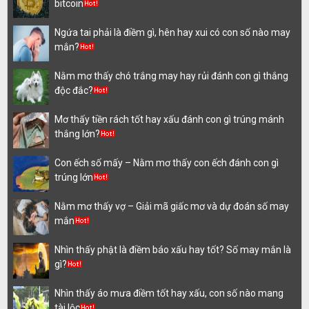
bitcoin
Ngứa tai phải là điềm gì, hên hay xui có con số nào may
mắn?
Nằm mơ thấy chó trắng may hay rủi đánh con gì thắng
độc đắc?
Mơ thấy tiền rách tốt hay xấu đánh con gì trúng mánh
thắng lớn?
Con ếch số mấy – Nằm mơ thấy con ếch đánh con gì
trúng lớn
Nằm mơ thấy vợ – Giải mã giấc mơ và dự đoán số may
mắn
Nhìn thấy phật là điềm báo xấu hay tốt? Số may mắn là
gì?
Nhìn thấy áo mưa điềm tốt hay xấu, con số nào mang
tài lộc