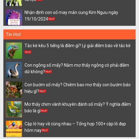
Nhận định con số may mắn cung Kim Ngưu ngày
19/10/2024
Tin Hot
Tắc kè kêu 5 tiếng là điềm gì? Lý giải điềm báo về tắc kè
Con ngỗng số mấy? Nằm mơ thấy ngỗng có phải điềm
dữ không?
Con bướm số mấy? Chiêm bao mơ thấy con bướm báo
hiệu gì?
Mơ thấy chim vành khuyên đánh số mấy? Ý nghĩa điềm
báo là gì
Cặp lô hay về cùng nhau – Tổng hợp 100+ cặp lô đẹp
hôm nay