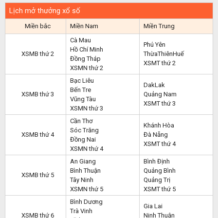
Lịch mở thưởng xổ số
Miền bắc
Miền Nam
Miền Trung
Cà Mau
Phú Yên
Hồ Chí Minh
XSMB thứ 2
ThừaThiênHuế
Đồng Tháp
XSMT thứ 2
XSMN thứ 2
Bạc Liêu
DakLak
Bến Tre
XSMB thứ 3
Quảng Nam
Vũng Tàu
XSMT thứ 3
XSMN thứ 3
Cần Thơ
Khánh Hòa
Sóc Trăng
XSMB thứ 4
Đà Nẵng
Đồng Nai
XSMT thứ 4
XSMN thứ 4
An Giang
Bình Định
Bình Thuận
Quảng Bình
XSMB thứ 5
Tây Ninh
Quảng Trị
XSMN thứ 5
XSMT thứ 5
Bình Dương
Gia Lai
Trà Vinh
XSMB thứ 6
Ninh Thuận