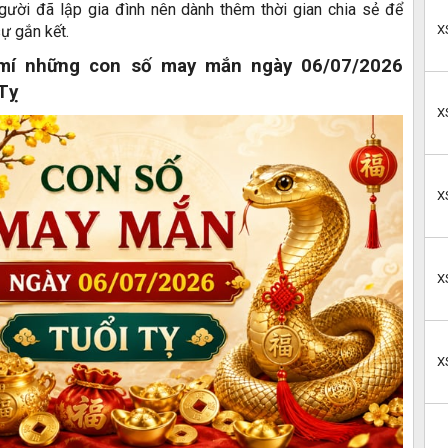
Người đã lập gia đình nên dành thêm thời gian chia sẻ để
ự gắn kết.
X
mí những con số may mắn ngày 06/07/2026
 Tỵ
X
X
X
X