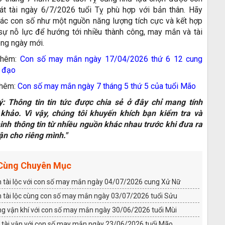
át tài ngày 6/7/2026 tuổi Tỵ phù hợp với bản thân. Hãy
ác con số như một nguồn năng lượng tích cực và kết hợp
sự nỗ lực để hướng tới nhiều thành công, may mắn và tài
ong ngày mới.
thêm:
Con số may mắn ngày 17/04/2026 thứ 6 12 cung
 đạo
thêm:
Con số may mắn ngày 7 tháng 5 thứ 5 của tuổi Mão
ý: Thông tin tin tức được chia sẻ ở đây chỉ mang tính
khảo. Vì vậy, chúng tôi khuyến khích bạn kiểm tra và
inh thông tin từ nhiều nguồn khác nhau trước khi đưa ra
ận cho riêng mình."
 Cùng Chuyên Mục
 tài lộc với con số may mắn ngày 04/07/2026 cung Xử Nữ
 tài lộc cùng con số may mắn ngày 03/07/2026 tuổi Sửu
g vận khí với con số may mắn ngày 30/06/2026 tuổi Mùi
 tài vận với con số may mắn ngày 23/06/2026 tuổi Mão