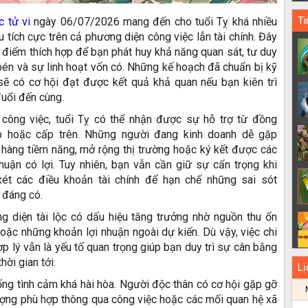
Ti
c tử vi
ngày 06/07/2026 mang đến cho tuổi Tỵ khá nhiều
ệu tích cực trên cả phương diện công việc lẫn tài chính. Đây
i điểm thích hợp để bạn phát huy khả năng quan sát, tư duy
bén và sự linh hoạt vốn có. Những kế hoạch đã chuẩn bị kỹ
sẽ có cơ hội đạt được kết quả khả quan nếu bạn kiên trì
uổi đến cùng.
 công việc, tuổi Tỵ có thể nhận được sự hỗ trợ từ đồng
p hoặc cấp trên. Những người đang kinh doanh dễ gặp
 hàng tiềm năng, mở rộng thị trường hoặc ký kết được các
thuận có lợi. Tuy nhiên, bạn vẫn cần giữ sự cẩn trọng khi
ét các điều khoản tài chính để hạn chế những sai sót
 đáng có.
g diện tài lộc có dấu hiệu tăng trưởng nhờ nguồn thu ổn
oặc những khoản lợi nhuận ngoài dự kiến. Dù vậy, việc chi
ợp lý vẫn là yếu tố quan trọng giúp bạn duy trì sự cân bằng
thời gian tới.
Lị
ống tình cảm khá hài hòa. Người độc thân có cơ hội gặp gỡ
ượng phù hợp thông qua công việc hoặc các mối quan hệ xã