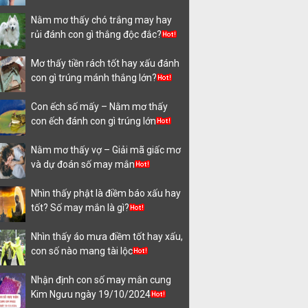
Nằm mơ thấy chó trắng may hay
rủi đánh con gì thắng độc đắc?
Mơ thấy tiền rách tốt hay xấu đánh
con gì trúng mánh thắng lớn?
Con ếch số mấy – Nằm mơ thấy
con ếch đánh con gì trúng lớn
Nằm mơ thấy vợ – Giải mã giấc mơ
và dự đoán số may mắn
Nhìn thấy phật là điềm báo xấu hay
tốt? Số may mắn là gì?
Nhìn thấy áo mưa điềm tốt hay xấu,
con số nào mang tài lộc
Nhận định con số may mắn cung
Kim Ngưu ngày 19/10/2024