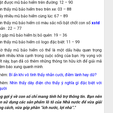
ặt được mũ bảo hiểm trên đường: 12 – 90
ìn thấy mũ bảo hiểm treo trên xe: 03 – 88
ấy nhiều mũ bảo hiểm cùng lúc: 67 – 89
ìn thấy mũ bảo hiểm có màu sắc nổi bật chốt con số
xstd
ắn : 22 – 77
t gặp mũ bảo hiểm bị bỏ quên: 19 – 36
ìn thấy mũ bảo hiểm có logo đặc biệt: 11 – 99
cờ thấy mũ bảo hiểm có thể là một dấu hiệu quan trọng
ánh nhiều khía cạnh trong cuộc sống của bạn. Hy vọng với
ết này, bạn đã có thêm những thông tin hữu ích để giải mã
iềm báo xung quanh mình.
thêm:
Bí ẩn khi vô tình thấy nhẫn cưới, điềm lành hay dữ?
thêm:
Nhìn thấy dây điện cho thấy ý nghĩa gì đặc biệt với
gười
g gợi ý về con số chỉ mang tính hỗ trợ thông tin. Bạn nên
ên sử dụng các sản phẩm lô tô của Nhà nước để vừa giải
ng cách, vừa góp phần “ích nước, lợi nhà”."