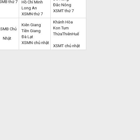
SMB thứ 7
Hồ Chí Minh
Đắc Nông
Long An
XSMT thứ 7
XSMN thứ 7
Khánh Hòa
Kiên Giang
Kon Tum
SMB Chủ
Tiền Giang
ThừaThiênHuế
Đà Lạt
Nhật
XSMN chủ nhật
XSMT chủ nhật