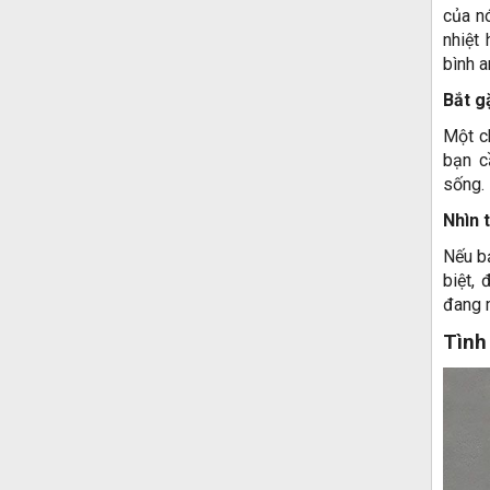
của n
nhiệt
bình a
Bắt g
Một c
bạn c
sống.
Nhìn 
Nếu b
biệt,
đang 
Tình