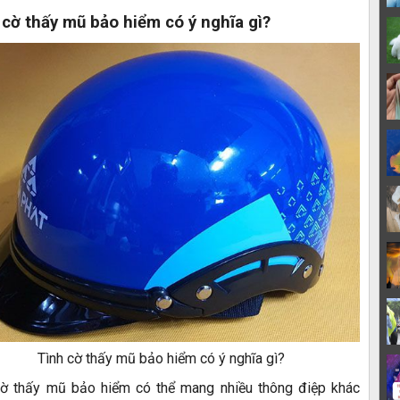
 cờ thấy mũ bảo hiểm có ý nghĩa gì?
Tình cờ thấy mũ bảo hiểm có ý nghĩa gì?
cờ thấy mũ bảo hiểm có thể mang nhiều thông điệp khác