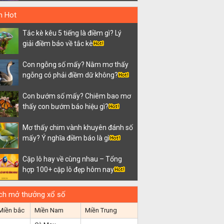
n Hot
Tắc kè kêu 5 tiếng là điềm gì? Lý
giải điềm báo về tắc kè
Con ngỗng số mấy? Nằm mơ thấy
ngỗng có phải điềm dữ không?
Con bướm số mấy? Chiêm bao mơ
thấy con bướm báo hiệu gì?
Mơ thấy chim vành khuyên đánh số
mấy? Ý nghĩa điềm báo là gì
Cặp lô hay về cùng nhau – Tổng
hợp 100+ cặp lô đẹp hôm nay
ch mở thưởng xổ số
Miền bắc
Miền Nam
Miền Trung