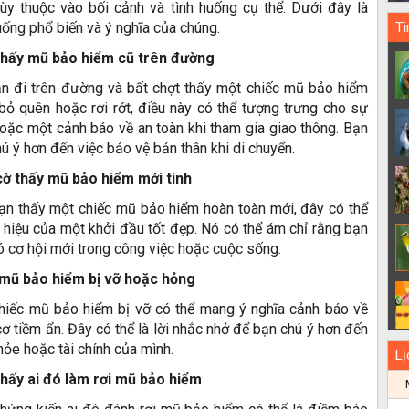
tùy thuộc vào bối cảnh và tình huống cụ thể. Dưới đây là
uống phổ biến và ý nghĩa của chúng.
Ti
thấy mũ bảo hiểm cũ trên đường
ạn đi trên đường và bất chợt thấy một chiếc mũ bảo hiểm
 bỏ quên hoặc rơi rớt, điều này có thể tượng trưng cho sự
hoặc một cảnh báo về an toàn khi tham gia giao thông. Bạn
ú ý hơn đến việc bảo vệ bản thân khi di chuyển.
cờ thấy mũ bảo hiểm mới tinh
ạn thấy một chiếc mũ bảo hiểm hoàn toàn mới, đây có thể
 hiệu của một khởi đầu tốt đẹp. Nó có thể ám chỉ rằng bạn
 cơ hội mới trong công việc hoặc cuộc sống.
mũ bảo hiểm bị vỡ hoặc hỏng
hiếc mũ bảo hiểm bị vỡ có thể mang ý nghĩa cảnh báo về
ơ tiềm ẩn. Đây có thể là lời nhắc nhở để bạn chú ý hơn đến
ỏe hoặc tài chính của mình.
Lị
thấy ai đó làm rơi mũ bảo hiểm