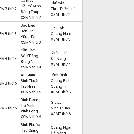
Cà Mau
Phú Yên
Hồ Chí Minh
SMB thứ 2
ThừaThiênHuế
Đồng Tháp
XSMT thứ 2
XSMN thứ 2
Bạc Liêu
DakLak
Bến Tre
SMB thứ 3
Quảng Nam
Vũng Tàu
XSMT thứ 3
XSMN thứ 3
Cần Thơ
Khánh Hòa
Sóc Trăng
SMB thứ 4
Đà Nẵng
Đồng Nai
XSMT thứ 4
XSMN thứ 4
An Giang
Bình Định
Bình Thuận
Quảng Bình
SMB thứ 5
Tây Ninh
Quảng Trị
XSMN thứ 5
XSMT thứ 5
Bình Dương
Gia Lai
Trà Vinh
SMB thứ 6
Ninh Thuận
Vĩnh Long
XSMT thứ 6
XSMN thứ 6
Bình Phước
Quảng Ngãi
Hậu Giang
Đà Nẵng