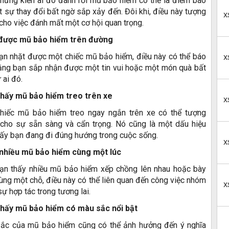
chứng kiến ai đó đánh rơi mũ bảo hiểm có thể là điềm báo
 sự thay đổi bất ngờ sắp xảy đến. Đôi khi, điều này tượng
X
cho việc đánh mất một cơ hội quan trọng.
được mũ bảo hiểm trên đường
ạn nhặt được một chiếc mũ bảo hiểm, điều này có thể báo
X
rằng bạn sắp nhận được một tin vui hoặc một món quà bất
 ai đó.
thấy mũ bảo hiểm treo trên xe
X
hiếc mũ bảo hiểm treo ngay ngắn trên xe có thể tượng
 cho sự sẵn sàng và cẩn trọng. Nó cũng là một dấu hiệu
hấy bạn đang đi đúng hướng trong cuộc sống.
X
nhiều mũ bảo hiểm cùng một lúc
ạn thấy nhiều mũ bảo hiểm xếp chồng lên nhau hoặc bày
ùng một chỗ, điều này có thể liên quan đến công việc nhóm
X
ự hợp tác trong tương lai.
thấy mũ bảo hiểm có màu sắc nổi bật
ắc của mũ bảo hiểm cũng có thể ảnh hưởng đến ý nghĩa