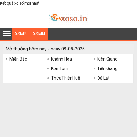
Kết quả xổ số mới nhất
XSMB
XSMN
Mở thưởng hôm nay - ngày 09-08-2026
Miền Bắc
Khánh Hòa
Kiên Giang
Kon Tum
Tiền Giang
ThừaThiênHuế
Đà Lạt