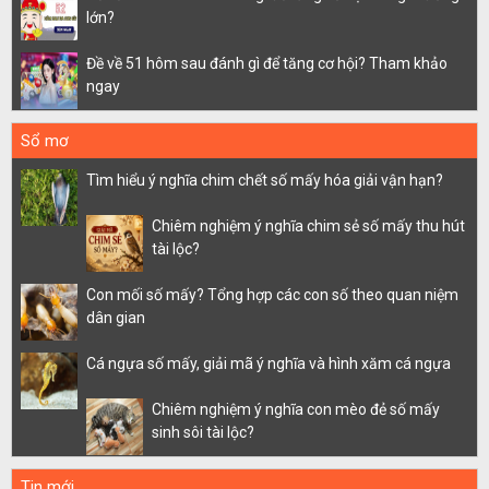
lớn?
Đề về 51 hôm sau đánh gì để tăng cơ hội? Tham khảo
ngay
Sổ mơ
Tìm hiểu ý nghĩa chim chết số mấy hóa giải vận hạn?
Chiêm nghiệm ý nghĩa chim sẻ số mấy thu hút
tài lộc?
Con mối số mấy? Tổng hợp các con số theo quan niệm
dân gian
Cá ngựa số mấy, giải mã ý nghĩa và hình xăm cá ngựa
Chiêm nghiệm ý nghĩa con mèo đẻ số mấy
sinh sôi tài lộc?
Tin mới