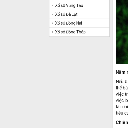
Xổ số Vũng Tàu
Xổ số Đà Lạt
Xổ số Đồng Nai
Xổ số Đồng Tháp
Nằm m
Nếu b
thể b
việc t
việc 
tài c
tiêu c
Chiêm