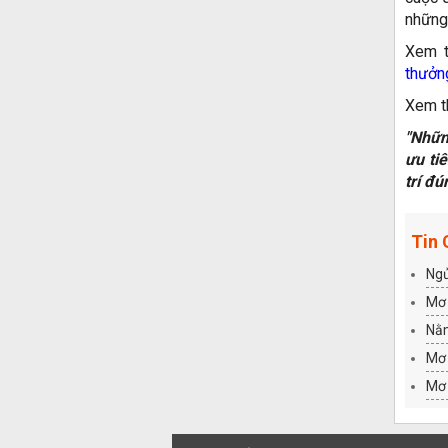
những 
Xem 
thưởn
Xem 
"Nhữn
ưu ti
trí đú
Tin
Ngủ
Mơ 
Nằm
Mơ 
Mơ 