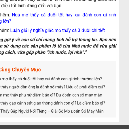
điều tốt lành đang đến với bạn.
thêm:
Ngủ mơ thấy cá đuối tốt hay xui đánh con gì rinh
g lớn?
thêm:
Luận giải ý nghĩa giấc mơ thấy cá 3 đuôi chi tiết
g gợi ý về con số chỉ mang tính hỗ trợ thông tin. Bạn nên
ên sử dụng các sản phẩm lô tô của Nhà nước để vừa giải
ng cách, vừa góp phần “ích nước, lợi nhà”."
 Cùng Chuyên Mục
 mơ thấy cá đuối tốt hay xui đánh con gì rinh thưởng lớn?
thấy người đàn ông lạ đánh số mấy? Liệu có phải điềm xui?
 mơ thấy phụ nữ điềm báo gì? Dự đoán con số may mắn
thấy gặp cảnh sát giao thông đánh con gì? Là điềm báo gì?
Thấy Gặp Người Nổi Tiếng – Giải Sổ Mơ Đoán Số May Mắn