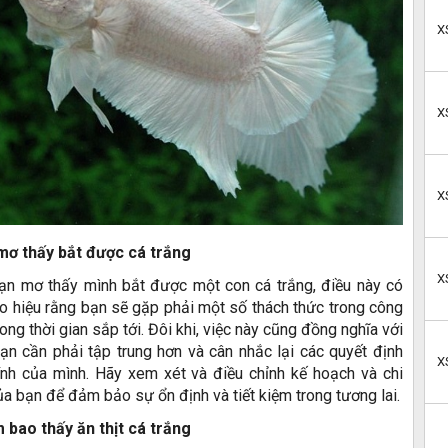
X
X
X
ơ thấy bắt được cá trắng
X
ạn mơ thấy mình bắt được một con cá trắng, điều này có
áo hiệu rằng bạn sẽ gặp phải một số thách thức trong công
rong thời gian sắp tới. Đôi khi, việc này cũng đồng nghĩa với
bạn cần phải tập trung hơn và cân nhắc lại các quyết định
X
hính của mình. Hãy xem xét và điều chỉnh kế hoạch và chi
ủa bạn để đảm bảo sự ổn định và tiết kiệm trong tương lai.
 bao thấy ăn thịt cá trắng