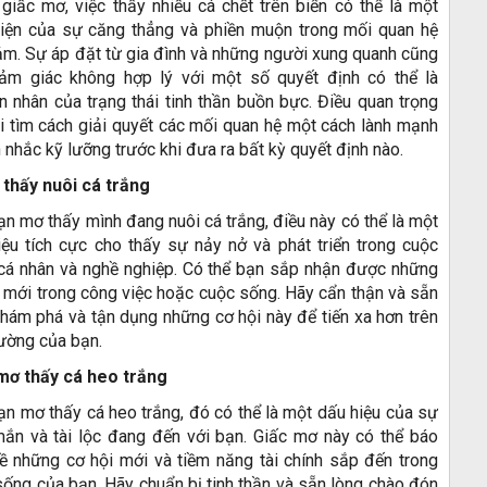
 giấc mơ, việc thấy nhiều cá chết trên biển có thể là một
hiện của sự căng thẳng và phiền muộn trong mối quan hệ
cảm. Sự áp đặt từ gia đình và những người xung quanh cũng
ảm giác không hợp lý với một số quyết định có thể là
n nhân của trạng thái tinh thần buồn bực. Điều quan trọng
ải tìm cách giải quyết các mối quan hệ một cách lành mạnh
 nhắc kỹ lưỡng trước khi đưa ra bất kỳ quyết định nào.
thấy nuôi cá trắng
n mơ thấy mình đang nuôi cá trắng, điều này có thể là một
iệu tích cực cho thấy sự nảy nở và phát triển trong cuộc
cá nhân và nghề nghiệp. Có thể bạn sắp nhận được những
i mới trong công việc hoặc cuộc sống. Hãy cẩn thận và sẵn
khám phá và tận dụng những cơ hội này để tiến xa hơn trên
ường của bạn.
ơ thấy cá heo trắng
ạn mơ thấy cá heo trắng, đó có thể là một dấu hiệu của sự
ắn và tài lộc đang đến với bạn. Giấc mơ này có thể báo
về những cơ hội mới và tiềm năng tài chính sắp đến trong
sống của bạn. Hãy chuẩn bị tinh thần và sẵn lòng chào đón