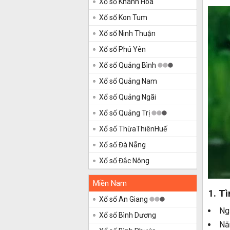
Xổ số Khánh Hòa
Xổ số Kon Tum
Xổ số Ninh Thuận
Xổ số Phú Yên
Xổ số Quảng Bình
Xổ số Quảng Nam
Xổ số Quảng Ngãi
Xổ số Quảng Trị
Xổ số ThừaThiênHuế
Xổ số Đà Nẵng
Xổ số Đắc Nông
Miền Nam
1. T
Xổ số An Giang
Ng
Xổ số Bình Dương
Nằ