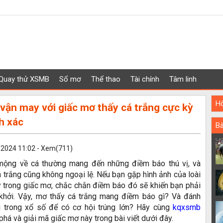
Quay thử XSMB
Sổ mơ
Thể thao
Tài chính
Tâm linh
Hô
vận may với giấc mơ thấy cá trắng cực kỳ
h xác
Bà
2024 11:02 - Xem(711)
mộng về cá thường mang đến những điềm báo thú vị, và
á trắng cũng không ngoại lệ. Nếu bạn gặp hình ảnh của loài
y trong giấc mơ, chắc chắn điềm báo đó sẽ khiến bạn phải
khởi. Vậy, mơ thấy cá trắng mang điềm báo gì? Và đánh
ì trong xổ số để có cơ hội trúng lớn? Hãy cùng
kqxsmb
há và giải mã giấc mơ này trong bài viết dưới đây.