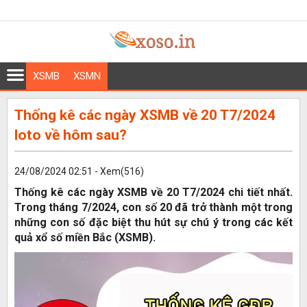
XSMB
XSMN
Thống kê các ngày XSMB về 20 T7/2024
loto về hôm sau?
24/08/2024 02:51 - Xem(516)
Thống kê các ngày XSMB về 20 T7/2024 chi tiết nhất.
Trong tháng 7/2024, con số 20 đã trở thành một trong
những con số đặc biệt thu hút sự chú ý trong các kết
quả xổ số miền Bắc (XSMB).