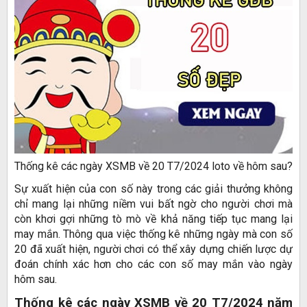
Thống kê các ngày XSMB về 20 T7/2024 loto về hôm sau?
Sự xuất hiện của con số này trong các giải thưởng không
chỉ mang lại những niềm vui bất ngờ cho người chơi mà
còn khơi gợi những tò mò về khả năng tiếp tục mang lại
may mắn. Thông qua việc thống kê những ngày mà con số
20 đã xuất hiện, người chơi có thể xây dựng chiến lược dự
đoán chính xác hơn cho các con số may mắn vào ngày
hôm sau.
Thống kê các ngày XSMB về 20 T7/2024 năm