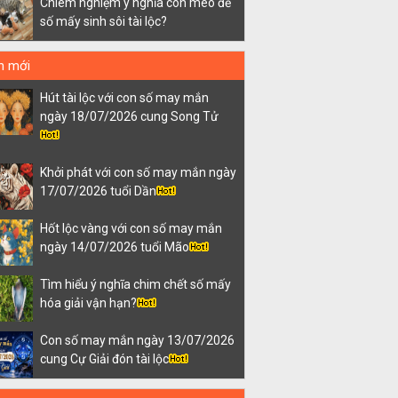
Chiêm nghiệm ý nghĩa con mèo đẻ
số mấy sinh sôi tài lộc?
n mới
Hút tài lộc với con số may mắn
ngày 18/07/2026 cung Song Tử
Khởi phát với con số may mắn ngày
17/07/2026 tuổi Dần
Hốt lộc vàng với con số may mắn
ngày 14/07/2026 tuổi Mão
Tìm hiểu ý nghĩa chim chết số mấy
hóa giải vận hạn?
Con số may mắn ngày 13/07/2026
cung Cự Giải đón tài lộc