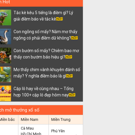
n Hot
Tắc kè kêu 5 tiếng là điềm gì? Lý
giải điềm báo về tắc kè
Con ngỗng số mấy? Nằm mơ thấy
ngỗng có phải điềm dữ không?
Con bướm số mấy? Chiêm bao mơ
thấy con bướm báo hiệu gì?
Mơ thấy chim vành khuyên đánh số
mấy? Ý nghĩa điềm báo là gì
Cặp lô hay về cùng nhau – Tổng
hợp 100+ cặp lô đẹp hôm nay
ch mở thưởng xổ số
Miền bắc
Miền Nam
Miền Trung
Cà Mau
Phú Yên
Hồ Chí Minh