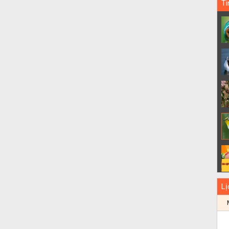
Ti
Lị