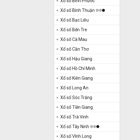
Xổ số Bình Phước
Xổ số Bình Thuận
Xổ số Bạc Liêu
Xổ số Bến Tre
Xổ số Cà Mau
Xổ số Cần Thơ
Xổ số Hậu Giang
Xổ số Hồ Chí Minh
Xổ số Kiên Giang
Xổ số Long An
Xổ số Sóc Trăng
Xổ số Tiền Giang
Xổ số Trà Vinh
Xổ số Tây Ninh
Xổ số Vĩnh Long