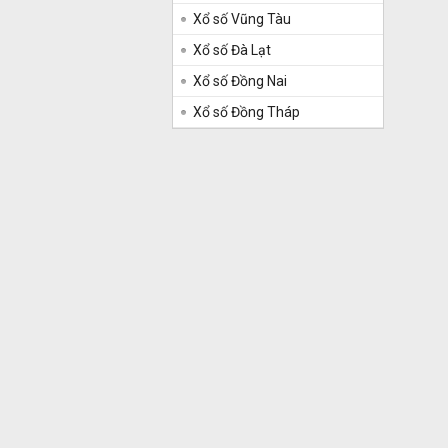
Xổ số Vũng Tàu
Xổ số Đà Lạt
Xổ số Đồng Nai
Xổ số Đồng Tháp