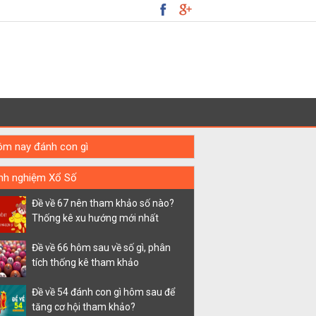
m nay đánh con gì
nh nghiệm Xổ Số
Đề về 67 nên tham khảo số nào?
Thống kê xu hướng mới nhất
Đề về 66 hôm sau về số gì, phân
tích thống kê tham khảo
Đề về 54 đánh con gì hôm sau để
tăng cơ hội tham khảo?