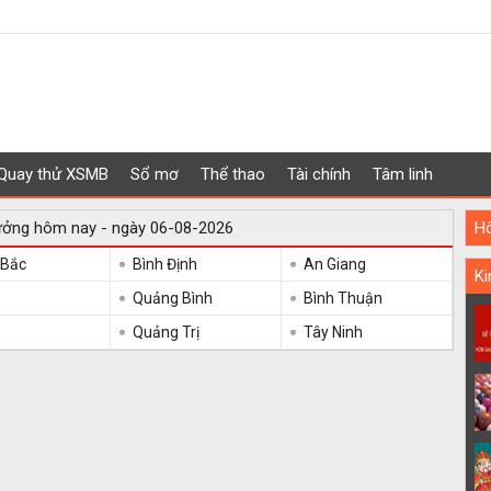
Quay thử XSMB
Sổ mơ
Thể thao
Tài chính
Tâm linh
ởng hôm nay - ngày 06-08-2026
Hô
 Bắc
Bình Định
An Giang
Ki
Quảng Bình
Bình Thuận
Quảng Trị
Tây Ninh