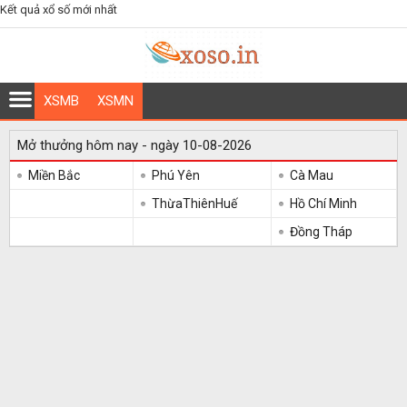
Kết quả xổ số mới nhất
XSMB
XSMN
Mở thưởng hôm nay - ngày 10-08-2026
Miền Bắc
Phú Yên
Cà Mau
ThừaThiênHuế
Hồ Chí Minh
Đồng Tháp