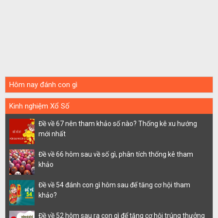
Hôm nay đánh con gì
Kinh nghiệm Xổ Số
Đề về 67 nên tham khảo số nào? Thống kê xu hướng
mới nhất
Đề về 66 hôm sau về số gì, phân tích thống kê tham
khảo
Đề về 54 đánh con gì hôm sau để tăng cơ hội tham
khảo?
Đề về 52 hôm sau ra con gì để tăng cơ hội trúng thưởng