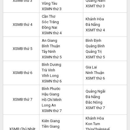
XSMB thứ 3
Quảng Nam
Vũng Tàu
XSMT thứ 3
XSMN thứ 3
Cần Thơ
Khánh Hòa
Sóc Trăng
XSMB thứ 4
Đà Nẵng
Đồng Nai
XSMT thứ 4
XSMN thứ 4
An Giang
Bình Định
Bình Thuận
Quảng Bình
XSMB thứ 5
Tây Ninh
Quảng Trị
XSMN thứ 5
XSMT thứ 5
Bình Dương
Gia Lai
Trà Vinh
XSMB thứ 6
Ninh Thuận
Vĩnh Long
XSMT thứ 6
XSMN thứ 6
Bình Phước
Quảng Ngãi
Hậu Giang
Đà Nẵng
XSMB thứ 7
Hồ Chí Minh
Đắc Nông
Long An
XSMT thứ 7
XSMN thứ 7
Khánh Hòa
Kiên Giang
Kon Tum
Tiền Giang
XSMB Chủ Nhật
ThừaThiênHuế