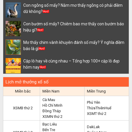
Con ngỗng số mấy? Nằm mơ thấy ngỗng có phải điềm
dữ không?
Con bướm số mấy? Chiêm bao mơ thấy con bướm báo
hiệu gì?
Mơ thấy chim vành khuyên đánh số mấy? Ý nghĩa điềm
báo là gì
Cặp lô hay về cùng nhau – Tổng hợp 100+ cặp lô đẹp
hôm nay
Lịch mở thưởng xổ số
Miền bắc
Miền Nam
Miền Trung
Cà Mau
Phú Yên
Hồ Chí Minh
XSMB thứ 2
ThừaThiênHuế
Đồng Tháp
XSMT thứ 2
XSMN thứ 2
Bạc Liêu
DakLak
Bến Tre