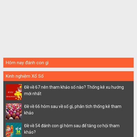
Hôm nay đánh con gì
Kinh nghiệm Xổ Số
Đề về 67 nên tham khảo số nào? Thống kê xu hướng
mới nhất
Đề về 66 hôm sau về số gì, phân tích thống kê tham
khảo
Đề về 54 đánh con gì hôm sau để tăng cơ hội tham
khảo?