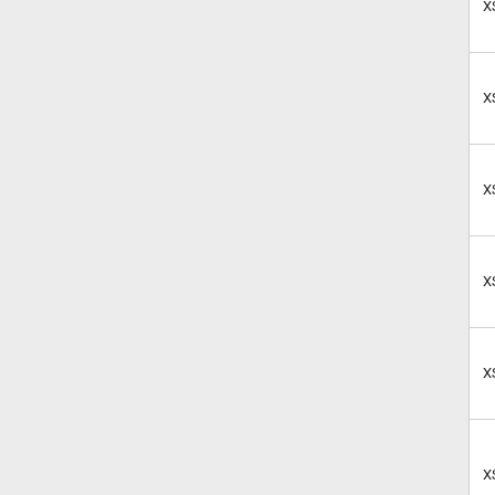
X
X
X
X
X
X