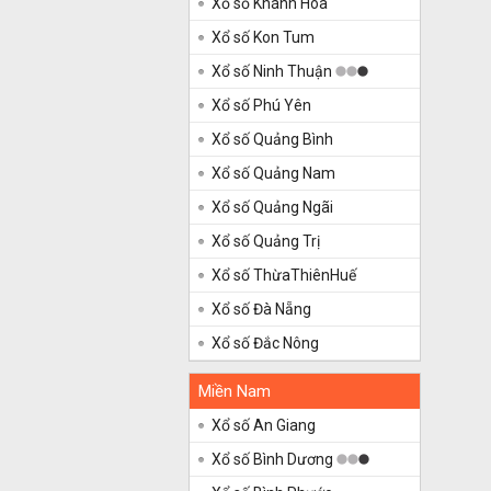
Xổ số Khánh Hòa
Xổ số Kon Tum
Xổ số Ninh Thuận
Xổ số Phú Yên
Xổ số Quảng Bình
Xổ số Quảng Nam
Xổ số Quảng Ngãi
Xổ số Quảng Trị
Xổ số ThừaThiênHuế
Xổ số Đà Nẵng
Xổ số Đắc Nông
Miền Nam
Xổ số An Giang
Xổ số Bình Dương