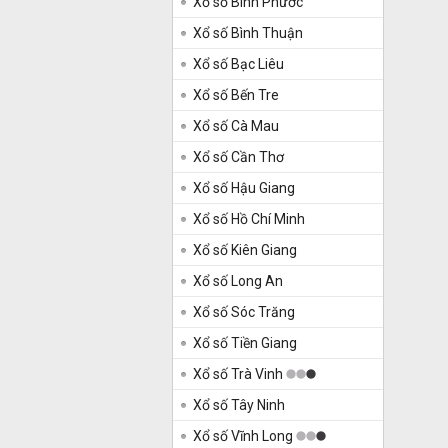
Xổ số Bình Phước
Xổ số Bình Thuận
Xổ số Bạc Liêu
Xổ số Bến Tre
Xổ số Cà Mau
Xổ số Cần Thơ
Xổ số Hậu Giang
Xổ số Hồ Chí Minh
Xổ số Kiên Giang
Xổ số Long An
Xổ số Sóc Trăng
Xổ số Tiền Giang
Xổ số Trà Vinh
Xổ số Tây Ninh
Xổ số Vĩnh Long