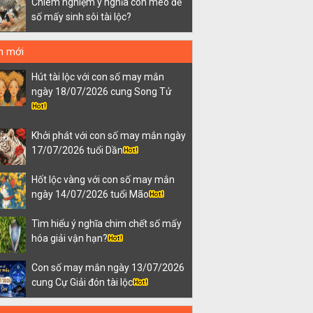
Chiêm nghiệm ý nghĩa con mèo đẻ
số mấy sinh sôi tài lộc?
n mới
Hút tài lộc với con số may mắn
ngày 18/07/2026 cung Song Tử
Khởi phát với con số may mắn ngày
17/07/2026 tuổi Dần
Hốt lộc vàng với con số may mắn
ngày 14/07/2026 tuổi Mão
Tìm hiểu ý nghĩa chim chết số mấy
hóa giải vận hạn?
Con số may mắn ngày 13/07/2026
cung Cự Giải đón tài lộc