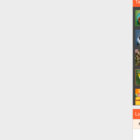
Ti
Lị