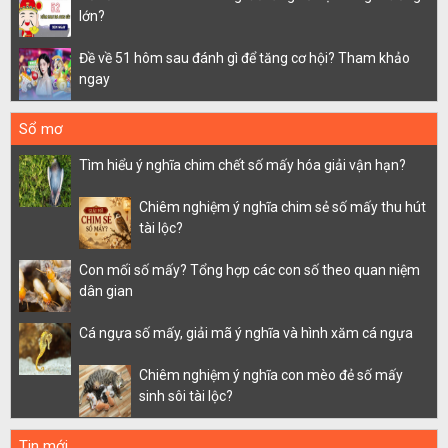
lớn?
Đề về 51 hôm sau đánh gì để tăng cơ hội? Tham khảo
ngay
Sổ mơ
Tìm hiểu ý nghĩa chim chết số mấy hóa giải vận hạn?
Chiêm nghiệm ý nghĩa chim sẻ số mấy thu hút
tài lộc?
Con mối số mấy? Tổng hợp các con số theo quan niệm
dân gian
Cá ngựa số mấy, giải mã ý nghĩa và hình xăm cá ngựa
Chiêm nghiệm ý nghĩa con mèo đẻ số mấy
sinh sôi tài lộc?
Tin mới