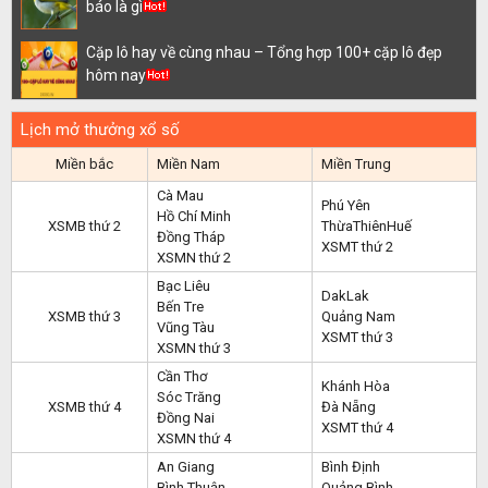
báo là gì
Cặp lô hay về cùng nhau – Tổng hợp 100+ cặp lô đẹp
hôm nay
Lịch mở thưởng xổ số
Miền bắc
Miền Nam
Miền Trung
Cà Mau
Phú Yên
Hồ Chí Minh
XSMB thứ 2
ThừaThiênHuế
Đồng Tháp
XSMT thứ 2
XSMN thứ 2
Bạc Liêu
DakLak
Bến Tre
XSMB thứ 3
Quảng Nam
Vũng Tàu
XSMT thứ 3
XSMN thứ 3
Cần Thơ
Khánh Hòa
Sóc Trăng
XSMB thứ 4
Đà Nẵng
Đồng Nai
XSMT thứ 4
XSMN thứ 4
An Giang
Bình Định
Bình Thuận
Quảng Bình