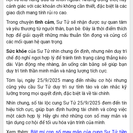
cảnh giác với các khoản chi không cần thiết, đặc biệt là các
giao dịch mang tính rủi ro cao.
Trong chuyện
tình cảm
, Sư Tử sẽ nhận được sự quan tâm
và yêu thương từ người thân, bạn bè. Đây là thời điểm thích
hợp để giải quyết những mâu thuẫn tồn đọng và củng cố
các mối quan hệ quan trọng.
Sức khỏe
của Sư Tử nhìn chung ổn định, nhưng nên duy trì
chế độ nghỉ ngơi hợp lý để tránh tình trạng căng thẳng kéo
dài. Vận động nhẹ nhàng, ăn uống cân bằng sẽ giúp bạn
duy trì tinh thần minh mẫn và năng lượng tích cực.
Tóm lại, ngày 25/9/2025 mang đến nhiều cơ hội nhưng
cũng yêu cầu Sư Tử duy trì sự tỉnh táo và cân nhắc kỹ
lưỡng trong mọi quyết định, đặc biệt là về tài chính.
Nhìn chung, số tài lộc cung Sư Tử 25/9/2025 đem đến tín
hiệu tích cực, giúp bạn định hướng tài chính và công việc
một cách hợp lý. Hãy ghi nhớ những con số may mắn và
tận dụng cơ hội để tối ưu hóa vận trình của mình.
Xem thêm:
Bật mí con số may mắn của cung Sư Tử tiền