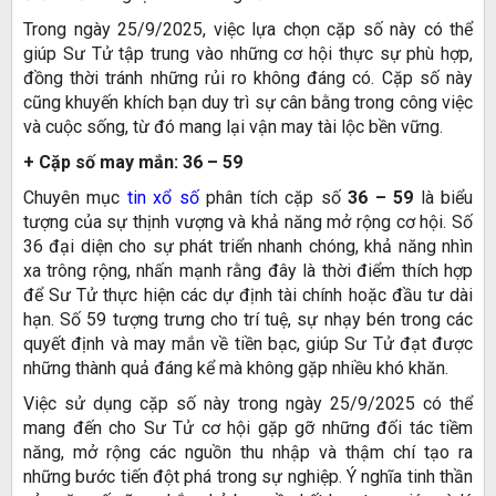
Trong ngày 25/9/2025, việc lựa chọn cặp số này có thể
giúp Sư Tử tập trung vào những cơ hội thực sự phù hợp,
đồng thời tránh những rủi ro không đáng có. Cặp số này
cũng khuyến khích bạn duy trì sự cân bằng trong công việc
và cuộc sống, từ đó mang lại vận may tài lộc bền vững.
+ Cặp số may mắn: 36 – 59
Chuyên mục
tin xổ số
phân tích cặp số
36 – 59
là biểu
tượng của sự thịnh vượng và khả năng mở rộng cơ hội. Số
36 đại diện cho sự phát triển nhanh chóng, khả năng nhìn
xa trông rộng, nhấn mạnh rằng đây là thời điểm thích hợp
để Sư Tử thực hiện các dự định tài chính hoặc đầu tư dài
hạn. Số 59 tượng trưng cho trí tuệ, sự nhạy bén trong các
quyết định và may mắn về tiền bạc, giúp Sư Tử đạt được
những thành quả đáng kể mà không gặp nhiều khó khăn.
Việc sử dụng cặp số này trong ngày 25/9/2025 có thể
mang đến cho Sư Tử cơ hội gặp gỡ những đối tác tiềm
năng, mở rộng các nguồn thu nhập và thậm chí tạo ra
những bước tiến đột phá trong sự nghiệp. Ý nghĩa tinh thần