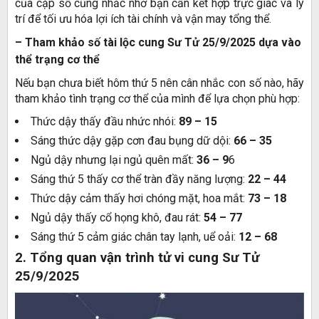
của cặp số cũng nhắc nhở bạn cần kết hợp trực giác và lý
trí để tối ưu hóa lợi ích tài chính và vận may tổng thể.
– Tham khảo số tài lộc cung Sư Tử 25/9/2025 dựa vào
thể trạng cơ thể
Nếu bạn chưa biết hôm thứ 5 nên cân nhắc con số nào, hãy
tham khảo tình trạng cơ thể của mình để lựa chọn phù hợp:
Thức dậy thấy đầu nhức nhói:
89 – 15
Sáng thức dậy gặp cơn đau bụng dữ dội:
66 – 35
Ngủ dậy nhưng lại ngủ quên mất:
36 – 9
6
Sáng thứ 5 thấy cơ thể tràn đầy năng lượng:
22 – 44
Thức dậy cảm thấy hơi chóng mặt, hoa mắt:
73 – 18
Ngủ dậy thấy cổ họng khô, đau rát:
54 – 77
Sáng thứ 5 cảm giác chân tay lạnh, uể oải:
12 – 68
2. Tổng quan vận trình tử vi cung Sư Tử
25/9/2025