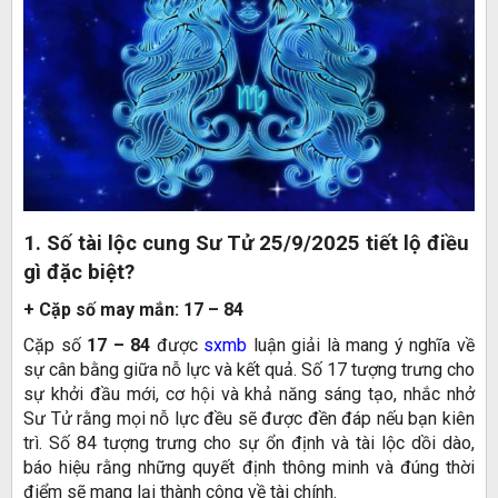
1. Số tài lộc cung Sư Tử 25/9/2025 tiết lộ điều
gì đặc biệt?
+ Cặp số may mắn: 17 – 84
Cặp số
17 – 84
được
sxmb
luận giải là mang ý nghĩa về
sự cân bằng giữa nỗ lực và kết quả. Số 17 tượng trưng cho
sự khởi đầu mới, cơ hội và khả năng sáng tạo, nhắc nhở
Sư Tử rằng mọi nỗ lực đều sẽ được đền đáp nếu bạn kiên
trì. Số 84 tượng trưng cho sự ổn định và tài lộc dồi dào,
báo hiệu rằng những quyết định thông minh và đúng thời
điểm sẽ mang lại thành công về tài chính.