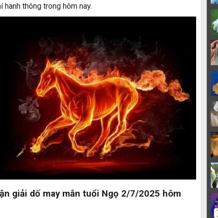
í hanh thông trong hôm nay.
uận giải dố may mắn tuổi Ngọ 2/7/2025 hôm