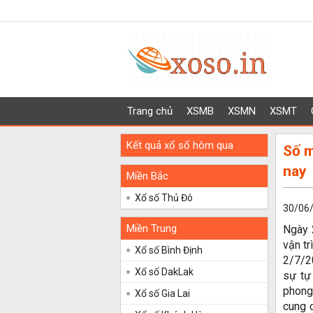
Trang chủ
XSMB
XSMN
XSMT
Kết quả xổ số hôm qua
Số m
nay
Miền Bắc
Xổ số Thủ Đô
30/06/
Miền Trung
Ngày 
vận tr
Xổ số Bình Định
2/7/2
Xổ số DakLak
sự tự
phong
Xổ số Gia Lai
cung 