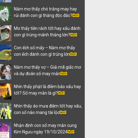
Nằm mơ thấy chó trắng may hay
rủi đánh con gì thắng độc đắc?
Mơ thấy tiền rách tốt hay xấu đánh
con gì trúng mánh thắng lớn?
Con ếch số mấy – Nằm mơ thấy
con ếch đánh con gì trúng lớn
Nằm mơ thấy vợ – Giải mã giấc mơ
và dự đoán số may mắn
Nhìn thấy phật là điềm báo xấu hay
tốt? Số may mắn là gì?
Nhìn thấy áo mưa điềm tốt hay xấu,
con số nào mang tài lộc
Nhận định con số may mắn cung
Kim Ngưu ngày 19/10/2024