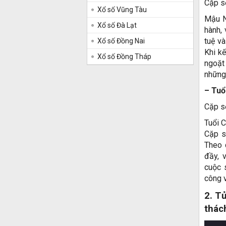
Cặp s
Xổ số Vũng Tàu
Mậu N
Xổ số Đà Lạt
hành,
tuệ và
Xổ số Đồng Nai
Khi kế
Xổ số Đồng Tháp
ngoặt
những
– Tuổ
Cặp s
Tuổi 
Cặp s
Theo
đầy, 
cuộc 
công v
2.
Tử
thác