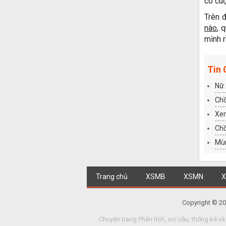
có cu
Trên 
nào
, 
mình r
Tin
Nữ 
Chồ
Xem
Chồ
Mùn
Trang chủ
XSMB
XSMN
Copyright © 201
Chuyên trang Phân tích, soi cầu, thống kê và