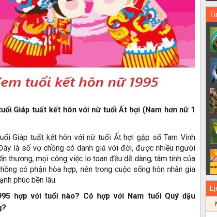
Ti
uổi Giáp tuất kết hôn với nữ tuổi Ất hợi (Nam hơn nữ 1
uổi Giáp tuất kết hôn với nữ tuổi Ất hợi gặp số Tam Vinh
 Đây là số vợ chồng có danh giá với đời, được nhiều người
n thương, mọi công việc lo toan đều dễ dàng, tâm tính của
chồng có phận hòa hợp, nên trong cuộc sống hôn nhân gia
ạnh phúc bền lâu.
Lị
95 hợp với tuổi nào? Có hợp với Nam tuổi Quý dậu
g?