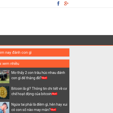
m nay đánh con gì
i xem nhiều
Mơ thấy 2 con trâu húc nhau đánh
con gì để thắng đề?
Bitcoin là gì? Thông tin chi tiết về cơ
chế hoạt động của bitcoin
Ngứa tai phải là điềm gì, hên hay xui
có con số nào may mắn?