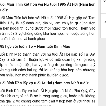
X
uổi Mậu Thìn kết hôn với Nữ tuổi 1995 Ất Hợi (Nam hơn
uổi):
uổi Mậu Thìn kết hôn với Nữ tuổi 1995 Ất Hợi gặp số Tam
X
Hiển. Đây là số danh giá, địa vị, làm chuyện gì cũng đơn
 ra bên ngoài thì cũng được mọi người tôn trọng. Thêm vào
h tình của 2 vợ chồng cũng khá hòa hợp, nên cuộc sống hôn
ia đình ấm no và hạnh phúc.
95 hợp với tuổi nào – Nam tuổi Đinh Mão
uổi Đinh Mão thành thân với nữ tuổi Ất Hợi gặp số Tứ Đạt
Đây là số làm ăn thuận lợi, vì có mối quan hệ xã hội rông
ặp nhiều thuận tiện, hai vợ chồng được rộng rãi người quý
Nhưng tính cách hai người lại không hòa hợp nên nhường
hau nhiều hơn mới hạnh phúc lâu bền được.
uổi Bính Dần lấy vợ tuổi Ất Hợi (Nam hơn Nữ 9 tuổi):
uổi Bính Dần lấy vợ tuổi Ất Hợi gặp số Nhất Phú Quý, đây
rất tích cực, vì nó là số hưởng sang giàu, hoặc nếu không
khá giả. 2 vợ chồng cũng tâm đầu ý hợp nên ở với nhau sẽ