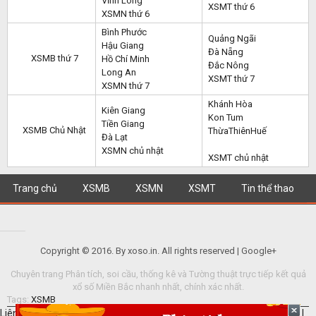
Vĩnh Long
XSMT thứ 6
XSMN thứ 6
Bình Phước
Quảng Ngãi
Hậu Giang
Đà Nẵng
XSMB thứ 7
Hồ Chí Minh
Đắc Nông
Long An
XSMT thứ 7
XSMN thứ 7
Khánh Hòa
Kiên Giang
Kon Tum
Tiền Giang
XSMB Chủ Nhật
ThừaThiênHuế
Đà Lạt
XSMN chủ nhật
XSMT chủ nhật
Trang chủ
XSMB
XSMN
XSMT
Tin thể thao
Copyright © 2016. By xoso.in. All rights reserved | Google+
Chuyên trang Phân tích, soi cầu, thống kê và Tường thuật trực tiếp kết quả
xổ số Miền Bắc nhanh nhất, chính xác nhất.
Tags:
XSMB
Liên kết hữu ích: Xem
SXMB
hôm nay |
Xổ số miền bắc
|
quay thu mn
|