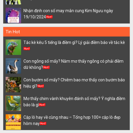
Nhận định con số may mắn cung Kim Ngưu ngày
19/10/2024
Tin Hot
Tắc kè kêu 5 tiếng là điềm gì? Lý giải điềm báo về tắc kè
Con ngỗng số mấy? Nằm mơ thấy ngỗng có phải điềm
dữ không?
Con bướm số mấy? Chiêm bao mơ thấy con bướm báo
hiệu gì?
Mơ thấy chim vành khuyên đánh số mấy? Ý nghĩa điềm
báo là gì
Cặp lô hay về cùng nhau – Tổng hợp 100+ cặp lô đẹp
hôm nay