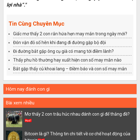
lợi nhà”."
Tin Cùng Chuyên Mục
Giấc mơ thấy 2 con rắn hứa hẹn may mắn trong ngày mới?
Đón vận đỏ số hên khi đang đi đường gặp bộ đội
Đi đường bắt gặp ông cụ già có mang tới điềm lành?
Thấy phu hồ thường hay xuất hiện con số may mắn nào
Bắt gặp thấy củ khoai lang – Điềm báo và con số may mắn
Hôm nay đánh con gì
Bài xem nhiều
Mơ thấy 2 con trâu húc nhau đánh con gì để thắng đề?
Bitcoin là gì? Thông tin chi tiết về cơ chế hoạt động của