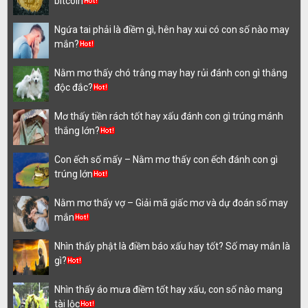
bitcoin
Ngứa tai phải là điềm gì, hên hay xui có con số nào may
mắn?
Nằm mơ thấy chó trắng may hay rủi đánh con gì thắng
độc đắc?
Mơ thấy tiền rách tốt hay xấu đánh con gì trúng mánh
thắng lớn?
Con ếch số mấy – Nằm mơ thấy con ếch đánh con gì
trúng lớn
Nằm mơ thấy vợ – Giải mã giấc mơ và dự đoán số may
mắn
Nhìn thấy phật là điềm báo xấu hay tốt? Số may mắn là
gì?
Nhìn thấy áo mưa điềm tốt hay xấu, con số nào mang
tài lộc