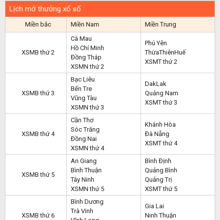
Lịch mở thưởng xổ số
Miền bắc
Miền Nam
Miền Trung
Cà Mau
Phú Yên
Hồ Chí Minh
XSMB thứ 2
ThừaThiênHuế
Đồng Tháp
XSMT thứ 2
XSMN thứ 2
Bạc Liêu
DakLak
Bến Tre
XSMB thứ 3
Quảng Nam
Vũng Tàu
XSMT thứ 3
XSMN thứ 3
Cần Thơ
Khánh Hòa
Sóc Trăng
XSMB thứ 4
Đà Nẵng
Đồng Nai
XSMT thứ 4
XSMN thứ 4
An Giang
Bình Định
Bình Thuận
Quảng Bình
XSMB thứ 5
Tây Ninh
Quảng Trị
XSMN thứ 5
XSMT thứ 5
Bình Dương
Gia Lai
Trà Vinh
XSMB thứ 6
Ninh Thuận