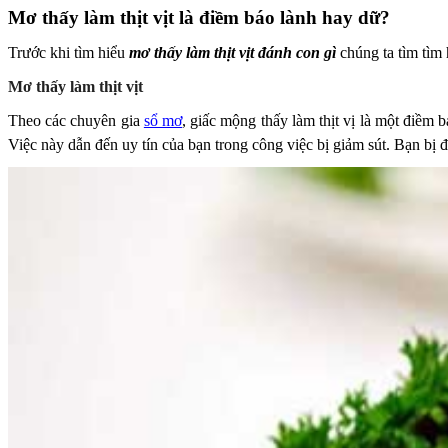
Mơ thấy làm thịt vịt là điềm báo lành hay dữ?
Trước khi tìm hiểu
mơ thấy làm thịt vịt đánh con gì
chúng ta tìm tìm 
Mơ thấy làm thịt vịt
Theo các chuyên gia
sổ mơ
, giấc mộng thấy làm thịt vị là một điềm
Việc này dẫn đến uy tín của bạn trong công việc bị giảm sút. Bạn bị đ