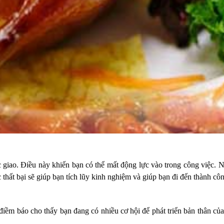
iao. Điều này khiến bạn có thể mất động lực vào trong công việc. N
thất bại sẽ giúp bạn tích lũy kinh nghiệm và giúp bạn đi đến thành cô
 điềm báo cho thấy bạn đang có nhiều cơ hội để phát triển bản thân của