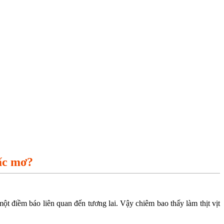
iấc mơ?
một điềm báo liên quan đến tương lai. Vậy chiêm bao thấy làm thịt vịt