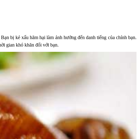
. Bạn bị kẻ xấu hãm hại làm ảnh hưởng đến danh tiếng của chính bạn.
hời gian khó khăn đối với bạn.