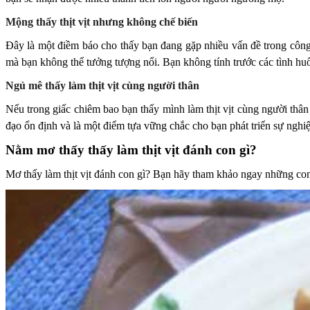
Mộng thấy thịt vịt nhưng không chế biến
Đây là một điềm báo cho thấy bạn đang gặp nhiều vấn đề trong công 
mà bạn không thể tưởng tượng nổi. Bạn không tính trước các tình huố
Ngủ mê thấy làm thịt vịt cùng người thân
Nếu trong giấc chiêm bao bạn thấy mình làm thịt vịt cùng người thân
đạo ổn định và là một điểm tựa vững chắc cho bạn phát triển sự nghi
Nằm mơ thấy thấy làm thịt vịt đánh con gì?
Mơ thấy làm thịt vịt đánh con gì? Bạn hãy tham khảo ngay những co