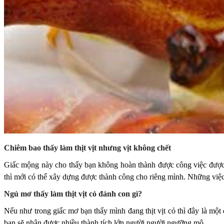
Chiêm bao thấy làm thịt vịt nhưng vịt không chết
Giấc mộng này cho thấy bạn không hoàn thành được công việc được g
thì mới có thể xây dựng được thành công cho riêng mình. Những việc 
Ngủ mơ thấy làm thịt vịt cỏ đánh con gì?
Nếu như trong giấc mơ bạn thấy mình đang thịt vịt cỏ thì đây là một
bạn sẽ nhận được nhiều thành tích lớn người người ngưỡng mộ.