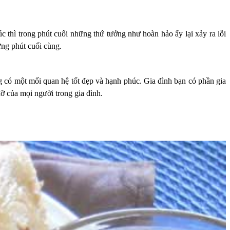
 thì trong phút cuối những thứ tưởng như hoàn hảo ấy lại xảy ra lỗi
ững phút cuối cùng.
ng có một mối quan hệ tốt đẹp và hạnh phúc. Gia đình bạn có phần gia
ỡ của mọi người trong gia đình.