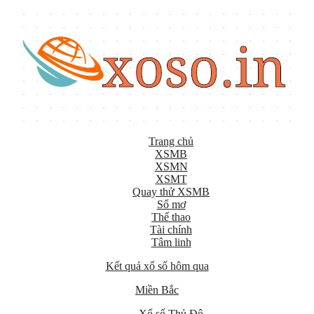
Trang chủ
XSMB
XSMN
XSMT
Quay thử XSMB
Sổ mơ
Thể thao
Tài chính
Tâm linh
Kết quả xổ số hôm qua
Miền Bắc
Xổ số Thủ Đô