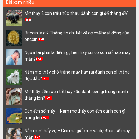
Bài xem nhiều
Mơ thấy 2 con trâu húc nhau đánh con gì để thắng đề?
Bitcoin là gì? Thông tin chi tiết về cơ chế hoạt động của
bitcoin
Ngứa tai phải là điềm gì, hên hay xui có con số nào may
mắn?
Nằm mơ thấy chó trắng may hay rủi đánh con gì thắng
độc đắc?
Mơ thấy tiền rách tốt hay xấu đánh con gì trúng mánh
thắng lớn?
Con ếch số mấy – Nằm mơ thấy con ếch đánh con gì
trúng lớn
Nằm mơ thấy vợ – Giải mã giấc mơ và dự đoán số may
mắn