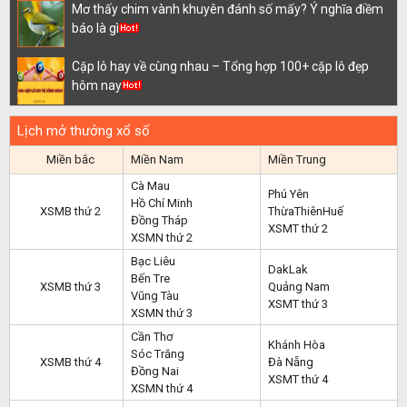
Mơ thấy chim vành khuyên đánh số mấy? Ý nghĩa điềm
báo là gì
Cặp lô hay về cùng nhau – Tổng hợp 100+ cặp lô đẹp
hôm nay
Lịch mở thưởng xổ số
Miền bắc
Miền Nam
Miền Trung
Cà Mau
Phú Yên
Hồ Chí Minh
XSMB thứ 2
ThừaThiênHuế
Đồng Tháp
XSMT thứ 2
XSMN thứ 2
Bạc Liêu
DakLak
Bến Tre
XSMB thứ 3
Quảng Nam
Vũng Tàu
XSMT thứ 3
XSMN thứ 3
Cần Thơ
Khánh Hòa
Sóc Trăng
XSMB thứ 4
Đà Nẵng
Đồng Nai
XSMT thứ 4
XSMN thứ 4