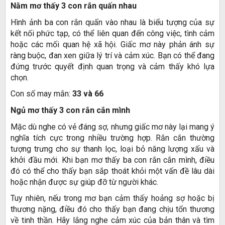
Nằm mơ thấy 3 con rắn quấn nhau
Hình ảnh ba con rắn quấn vào nhau là biểu tượng của sự
kết nối phức tạp, có thể liên quan đến công việc, tình cảm
hoặc các mối quan hệ xã hội. Giấc mơ này phản ánh sự
ràng buộc, đan xen giữa lý trí và cảm xúc. Bạn có thể đang
đứng trước quyết định quan trọng và cảm thấy khó lựa
chọn.
Con số may mắn:
33 và 66
Ngủ mơ thấy 3 con rắn cắn mình
Mặc dù nghe có vẻ đáng sợ, nhưng giấc mơ này lại mang ý
nghĩa tích cực trong nhiều trường hợp. Rắn cắn thường
tượng trưng cho sự thanh lọc, loại bỏ năng lượng xấu và
khởi đầu mới. Khi bạn mơ thấy ba con rắn cắn mình, điều
đó có thể cho thấy bạn sắp thoát khỏi một vấn đề lâu dài
hoặc nhận được sự giúp đỡ từ người khác.
Tuy nhiên, nếu trong mơ bạn cảm thấy hoảng sợ hoặc bị
thương nặng, điều đó cho thấy bạn đang chịu tổn thương
về tinh thần. Hãy lắng nghe cảm xúc của bản thân và tìm