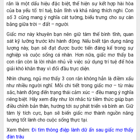
rắn là một dấu hiệu đặc biệt, thể hiện sự kết hợp hài hòa
của ba yếu tố: trí tuệ, bản lĩnh và khả năng thích nghi. Con
số 3 cũng mang ý nghĩa cát tường, biểu trưng cho sự cân
bằng giữa trời – đất – người.
Giấc mơ này khuyên bạn nên giữ tâm thế bình tĩnh, quan
sát kỹ lưỡng trước khi hành động. Nếu biết tận dụng năng
lượng này, bạn sẽ đạt được bước tiến đáng kể trong sự
nghiệp và cuộc sống cá nhân. Hơn nữa, giấc mơ thấy ba
con rắn còn là lời nhắn nhủ về việc sử dụng trí tuệ để hóa
giải khó khăn thay vì đối đầu trực diện.
Nhìn chung, ngủ mơ thấy 3 con rắn không hẳn là điềm xấu
như nhiều người nghĩ. Mỗi chi tiết trong giấc mơ – từ màu
sắc, hành động đến trạng thái cảm xúc – đều mang ý nghĩa
riêng biệt. Hãy xem đây như lời nhắc từ tiềm thức giúp bạn
điều chỉnh bản thân, hướng tới sự phát triển và bình an. Giữ
tâm lý tích cực, bạn sẽ biến giấc mơ thành nguồn năng
lượng tốt lành cho cuộc sống thực tại.
Xem thêm:
Đi tìm thông điệp lành dữ ẩn sau giấc mơ thấy
đàn trâu