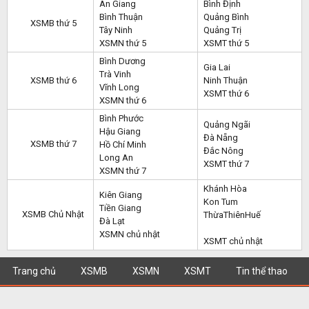
An Giang
Bình Định
Bình Thuận
Quảng Bình
XSMB thứ 5
Tây Ninh
Quảng Trị
XSMN thứ 5
XSMT thứ 5
Bình Dương
Gia Lai
Trà Vinh
XSMB thứ 6
Ninh Thuận
Vĩnh Long
XSMT thứ 6
XSMN thứ 6
Bình Phước
Quảng Ngãi
Hậu Giang
Đà Nẵng
XSMB thứ 7
Hồ Chí Minh
Đắc Nông
Long An
XSMT thứ 7
XSMN thứ 7
Khánh Hòa
Kiên Giang
Kon Tum
Tiền Giang
XSMB Chủ Nhật
ThừaThiênHuế
Đà Lạt
XSMN chủ nhật
XSMT chủ nhật
Trang chủ
XSMB
XSMN
XSMT
Tin thể thao