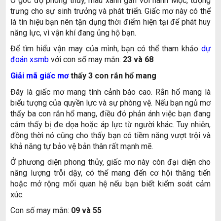
Ở góc độ phong thủy, màu xanh gắn với hành Mộc, tượng
trưng cho sự sinh trưởng và phát triển. Giấc mơ này có thể
là tín hiệu bạn nên tận dụng thời điểm hiện tại để phát huy
năng lực, vì vận khí đang ủng hộ bạn.
Để tìm hiểu vận may của mình, bạn có thể tham khảo
dự
đoán xsmb
với con số may mắn:
23 và 68
Giải mã giấc mơ
thấy 3 con rắn hổ mang
Đây là giấc mơ mang tính cảnh báo cao. Rắn hổ mang là
biểu tượng của quyền lực và sự phòng vệ. Nếu bạn ngủ mơ
thấy ba con rắn hổ mang, điều đó phản ánh việc bạn đang
cảm thấy bị đe dọa hoặc áp lực từ người khác. Tuy nhiên,
đồng thời nó cũng cho thấy bạn có tiềm năng vượt trội và
khả năng tự bảo vệ bản thân rất mạnh mẽ.
Ở phương diện phong thủy, giấc mơ này còn đại diện cho
năng lượng trỗi dậy, có thể mang đến cơ hội thăng tiến
hoặc mở rộng mối quan hệ nếu bạn biết kiểm soát cảm
xúc.
Con số may mắn:
09 và 55