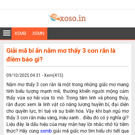
XSMB
XSMN
Giải mã bí ẩn nằm mơ thấy 3 con rắn là
điềm báo gì?
09/10/2025 04:31 - Xem(415)
Nằm mơ thấy 3 con rắn là một trong những giấc mơ mang
tính biểu tượng mạnh mẽ, thường khiến người mộng cảm
thấy vừa sợ hãi vừa tò mò. Trong tâm linh và phong thủy,
rắn được xem là linh vật có năng lượng huyền bí, đại diện
cho quyền lực, trí tuệ và sự biến hóa. Vậy khi bạn ngủ mơ
thấy 3 con rắn màu vàng, màu xanh… điều đó có ý nghĩa gì?
Liệu đây là dấu hiệu của may mắn hay lời nhắc nhở từ tiềm
thức? Hãy cùng
sxmb
giải mã giấc mơ tìm hiểu chi tiết qua