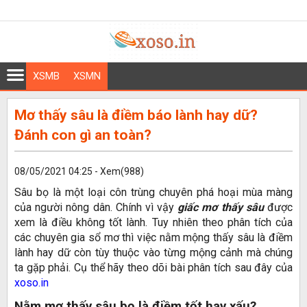
XSMB
XSMN
Mơ thấy sâu là điềm báo lành hay dữ?
Đánh con gì an toàn?
08/05/2021 04:25 - Xem(988)
Sâu bọ là một loại côn trùng chuyên phá hoại mùa màng
của người nông dân. Chính vì vậy
giấc mơ thấy sâu
được
xem là điều không tốt lành. Tuy nhiên theo phân tích của
các chuyên gia sổ mơ thì việc nằm mộng thấy sâu là điềm
lành hay dữ còn tùy thuộc vào từng mộng cảnh mà chúng
ta gặp phải. Cụ thể hãy theo dõi bài phân tích sau đây của
xoso.in
Nằm mơ thấy sâu bọ là điềm tốt hay xấu?