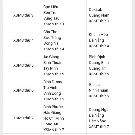
Bạc Liêu
DakLak
Bến Tre
XSMB thứ 3
Quảng Nam
Vũng Tàu
XSMT thứ 3
XSMN thứ 3
Cần Thơ
Khánh Hòa
Sóc Trăng
XSMB thứ 4
Đà Nẵng
Đồng Nai
XSMT thứ 4
XSMN thứ 4
An Giang
Bình Định
Bình Thuận
Quảng Bình
XSMB thứ 5
Tây Ninh
Quảng Trị
XSMN thứ 5
XSMT thứ 5
Bình Dương
Gia Lai
Trà Vinh
XSMB thứ 6
Ninh Thuận
Vĩnh Long
XSMT thứ 6
XSMN thứ 6
Bình Phước
Quảng Ngãi
Hậu Giang
Đà Nẵng
XSMB thứ 7
Hồ Chí Minh
Đắc Nông
Long An
XSMT thứ 7
XSMN thứ 7