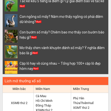
Tắc kè kêu 5 tiếng là điềm gì? Lý giải điềm báo về tắc kè
Con ngỗng số mấy? Nằm mơ thấy ngỗng có phải điềm
dữ không?
Con bướm số mấy? Chiêm bao mơ thấy con bướm báo
hiệu gì?
Mơ thấy chim vành khuyên đánh số mấy? Ý nghĩa điềm
báo là gì
Cặp lô hay về cùng nhau – Tổng hợp 100+ cặp lô đẹp
hôm nay
Lịch mở thưởng xổ số
Miền bắc
Miền Nam
Miền Trung
Cà Mau
Phú Yên
Hồ Chí Minh
XSMB thứ 2
ThừaThiênHuế
Đồng Tháp
XSMT thứ 2
XSMN thứ 2