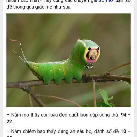
nhuận cao nhất? Hãy cùng các chuyên gia
sổ mơ
luận số
đề thông qua giấc mơ như sau:
– Nằm mơ thấy con sâu đen quất luôn cặp song thủ
94 –
22.
– Nằm chiêm bao thấy đang ăn sâu bọ, đánh số đề
10 –