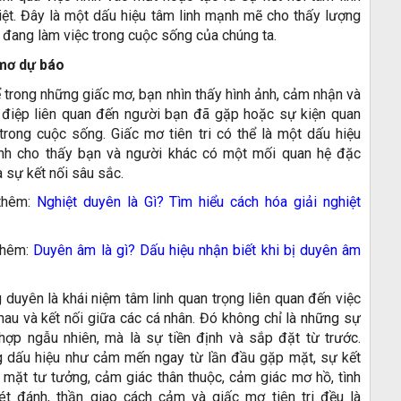
iệt. Đây là một dấu hiệu tâm linh mạnh mẽ cho thấy lượng
 đang làm việc trong cuộc sống của chúng ta.
mơ dự báo
 trong những giấc mơ, bạn nhìn thấy hình ảnh, cảm nhận và
 điệp liên quan đến người bạn đã gặp hoặc sự kiện quan
 trong cuộc sống. Giấc mơ tiên tri có thể là một dấu hiệu
inh cho thấy bạn và người khác có một mối quan hệ đặc
à sự kết nối sâu sắc.
thêm:
Nghiệt duyên là Gì? Tìm hiểu cách hóa giải nghiệt
thêm:
Duyên âm là gì? Dấu hiệu nhận biết khi bị duyên âm
duyên là khái niệm tâm linh quan trọng liên quan đến việc
hau và kết nối giữa các cá nhân. Đó không chỉ là những sự
 hợp ngẫu nhiên, mà là sự tiền định và sắp đặt từ trước.
 dấu hiệu như cảm mến ngay từ lần đầu gặp mặt, sự kết
ề mặt tư tưởng, cảm giác thân thuộc, cảm giác mơ hồ, tình
ét đánh, thần giao cách cảm và giấc mơ tiên tri đều là