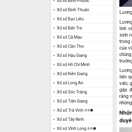
Xổ số Bình Phước
Xổ số Bình Thuận
Lương
Xổ số Bạc Liêu
Lương
linh 
Xổ số Bến Tre
sinh 
Xổ số Cà Mau
trong
Xổ số Cần Thơ
của vũ
chúng
Xổ số Hậu Giang
trưởng
Xổ số Hồ Chí Minh
Lương
Xổ số Kiên Giang
liên 
việc, 
Xổ số Long An
gặp đ
Xổ số Sóc Trăng
rằng m
Xổ số Tiền Giang
những
Xổ số Trà Vinh
Nhữn
Xổ số Tây Ninh
duyên
Xổ số Vĩnh Long