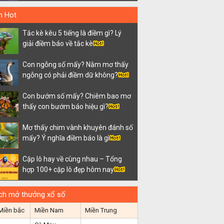
n Hot
Tắc kè kêu 5 tiếng là điềm gì? Lý
giải điềm báo về tắc kè
Con ngỗng số mấy? Nằm mơ thấy
ngỗng có phải điềm dữ không?
Con bướm số mấy? Chiêm bao mơ
thấy con bướm báo hiệu gì?
Mơ thấy chim vành khuyên đánh số
mấy? Ý nghĩa điềm báo là gì
Cặp lô hay về cùng nhau – Tổng
hợp 100+ cặp lô đẹp hôm nay
ch mở thưởng xổ số
Miền bắc
Miền Nam
Miền Trung