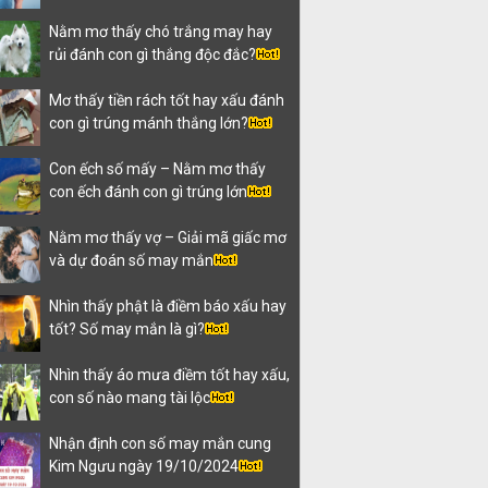
Nằm mơ thấy chó trắng may hay
rủi đánh con gì thắng độc đắc?
Mơ thấy tiền rách tốt hay xấu đánh
con gì trúng mánh thắng lớn?
Con ếch số mấy – Nằm mơ thấy
con ếch đánh con gì trúng lớn
Nằm mơ thấy vợ – Giải mã giấc mơ
và dự đoán số may mắn
Nhìn thấy phật là điềm báo xấu hay
tốt? Số may mắn là gì?
Nhìn thấy áo mưa điềm tốt hay xấu,
con số nào mang tài lộc
Nhận định con số may mắn cung
Kim Ngưu ngày 19/10/2024