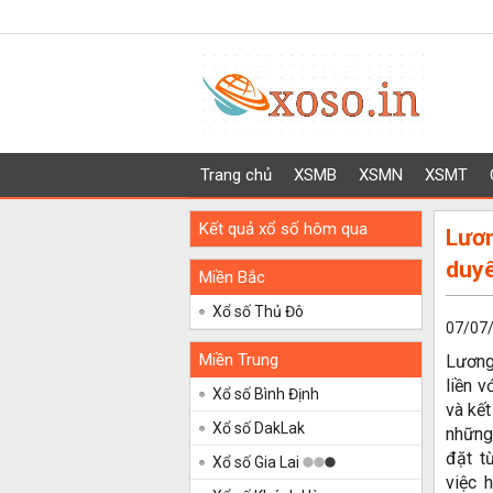
Trang chủ
XSMB
XSMN
XSMT
Kết quả xổ số hôm qua
Lươn
duyê
Miền Bắc
Xổ số Thủ Đô
07/07/
Miền Trung
Lương
liền 
Xổ số Bình Định
và kết
Xổ số DakLak
những
đặt t
Xổ số Gia Lai
việc 