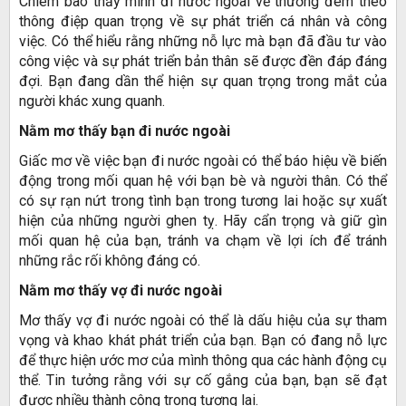
Chiêm bao thấy mình đi nước ngoài về thường đem theo
thông điệp quan trọng về sự phát triển cá nhân và công
việc. Có thể hiểu rằng những nỗ lực mà bạn đã đầu tư vào
công việc và sự phát triển bản thân sẽ được đền đáp đáng
đợi. Bạn đang dần thể hiện sự quan trọng trong mắt của
người khác xung quanh.
Nằm mơ thấy bạn đi nước ngoài
Giấc mơ về việc bạn đi nước ngoài có thể báo hiệu về biến
động trong mối quan hệ với bạn bè và người thân. Có thể
có sự rạn nứt trong tình bạn trong tương lai hoặc sự xuất
hiện của những người ghen tỵ. Hãy cẩn trọng và giữ gìn
mối quan hệ của bạn, tránh va chạm về lợi ích để tránh
những rắc rối không đáng có.
Nằm mơ thấy vợ đi nước ngoài
Mơ thấy vợ đi nước ngoài có thể là dấu hiệu của sự tham
vọng và khao khát phát triển của bạn. Bạn có đang nỗ lực
để thực hiện ước mơ của mình thông qua các hành động cụ
thể. Tin tưởng rằng với sự cố gắng của bạn, bạn sẽ đạt
được nhiều thành công trong tương lai.