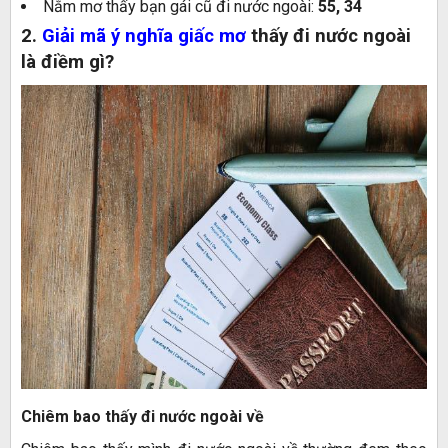
Nằm mơ thấy bạn gái cũ đi nước ngoài:
55, 34
2.
Giải mã ý nghĩa giấc mơ
thấy đi nước ngoài
là điềm gì?
Chiêm bao thấy đi nước ngoài về