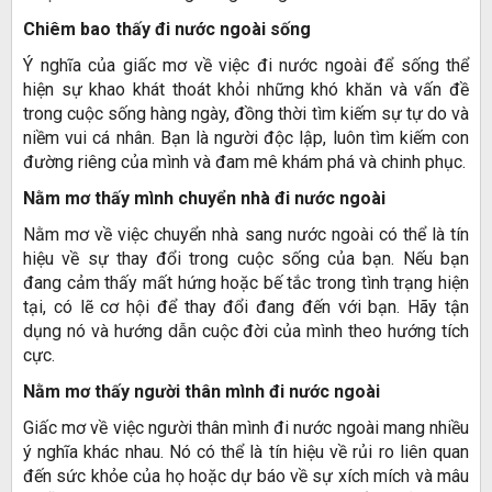
Chiêm bao thấy đi nước ngoài sống
Ý nghĩa của giấc mơ về việc đi nước ngoài để sống thể
hiện sự khao khát thoát khỏi những khó khăn và vấn đề
trong cuộc sống hàng ngày, đồng thời tìm kiếm sự tự do và
niềm vui cá nhân. Bạn là người độc lập, luôn tìm kiếm con
đường riêng của mình và đam mê khám phá và chinh phục.
Nằm mơ thấy mình chuyển nhà đi nước ngoài
Nằm mơ về việc chuyển nhà sang nước ngoài có thể là tín
hiệu về sự thay đổi trong cuộc sống của bạn. Nếu bạn
đang cảm thấy mất hứng hoặc bế tắc trong tình trạng hiện
tại, có lẽ cơ hội để thay đổi đang đến với bạn. Hãy tận
dụng nó và hướng dẫn cuộc đời của mình theo hướng tích
cực.
Nằm mơ thấy người thân mình đi nước ngoài
Giấc mơ về việc người thân mình đi nước ngoài mang nhiều
ý nghĩa khác nhau. Nó có thể là tín hiệu về rủi ro liên quan
đến sức khỏe của họ hoặc dự báo về sự xích mích và mâu