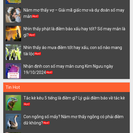
Nằm mơ thấy vợ – Giải mã giấc mơ và dự đoán số may
mắn
Nhìn thấy phật là điềm báo xấu hay tốt? Số may mắn là
gì?
Nhìn thấy áo mưa điềm tốt hay xấu, con số nào mang
tài lộc
Nhận định con số may mắn cung Kim Ngưu ngày
19/10/2024
Tin Hot
Tắc kè kêu 5 tiếng là điềm gì? Lý giải điềm báo về tắc kè
Con ngỗng số mấy? Nằm mơ thấy ngỗng có phải điềm
dữ không?