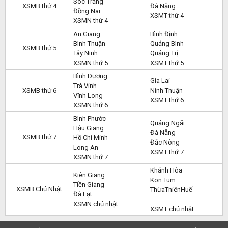
Sóc Trăng
XSMB thứ 4
Đà Nẵng
Đồng Nai
XSMT thứ 4
XSMN thứ 4
An Giang
Bình Định
Bình Thuận
Quảng Bình
XSMB thứ 5
Tây Ninh
Quảng Trị
XSMN thứ 5
XSMT thứ 5
Bình Dương
Gia Lai
Trà Vinh
XSMB thứ 6
Ninh Thuận
Vĩnh Long
XSMT thứ 6
XSMN thứ 6
Bình Phước
Quảng Ngãi
Hậu Giang
Đà Nẵng
XSMB thứ 7
Hồ Chí Minh
Đắc Nông
Long An
XSMT thứ 7
XSMN thứ 7
Khánh Hòa
Kiên Giang
Kon Tum
Tiền Giang
XSMB Chủ Nhật
ThừaThiênHuế
Đà Lạt
XSMN chủ nhật
XSMT chủ nhật