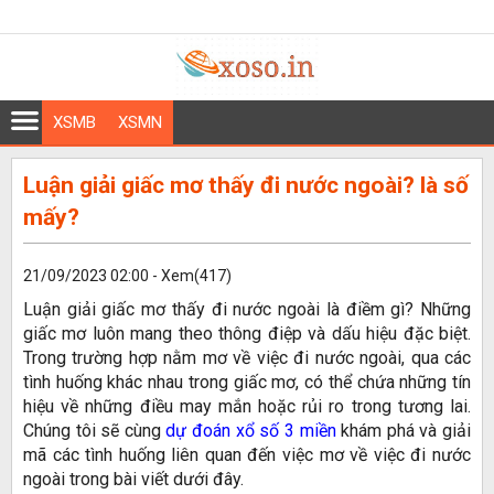
XSMB
XSMN
Luận giải giấc mơ thấy đi nước ngoài? là số
mấy?
21/09/2023 02:00 - Xem(417)
Luận giải giấc mơ thấy đi nước ngoài là điềm gì? Những
giấc mơ luôn mang theo thông điệp và dấu hiệu đặc biệt.
Trong trường hợp nằm mơ về việc đi nước ngoài, qua các
tình huống khác nhau trong giấc mơ, có thể chứa những tín
hiệu về những điều may mắn hoặc rủi ro trong tương lai.
Chúng tôi sẽ cùng
dự đoán xổ số 3 miền
khám phá và giải
mã các tình huống liên quan đến việc mơ về việc đi nước
ngoài trong bài viết dưới đây.