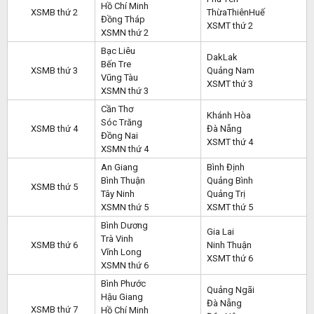
Hồ Chí Minh
XSMB thứ 2
ThừaThiênHuế
Đồng Tháp
XSMT thứ 2
XSMN thứ 2
Bạc Liêu
DakLak
Bến Tre
XSMB thứ 3
Quảng Nam
Vũng Tàu
XSMT thứ 3
XSMN thứ 3
Cần Thơ
Khánh Hòa
Sóc Trăng
XSMB thứ 4
Đà Nẵng
Đồng Nai
XSMT thứ 4
XSMN thứ 4
An Giang
Bình Định
Bình Thuận
Quảng Bình
XSMB thứ 5
Tây Ninh
Quảng Trị
XSMN thứ 5
XSMT thứ 5
Bình Dương
Gia Lai
Trà Vinh
XSMB thứ 6
Ninh Thuận
Vĩnh Long
XSMT thứ 6
XSMN thứ 6
Bình Phước
Quảng Ngãi
Hậu Giang
Đà Nẵng
XSMB thứ 7
Hồ Chí Minh