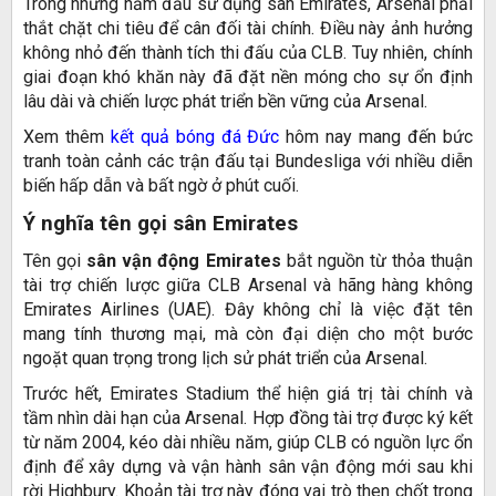
Trong những năm đầu sử dụng sân Emirates, Arsenal phải
thắt chặt chi tiêu để cân đối tài chính. Điều này ảnh hưởng
không nhỏ đến thành tích thi đấu của CLB. Tuy nhiên, chính
giai đoạn khó khăn này đã đặt nền móng cho sự ổn định
lâu dài và chiến lược phát triển bền vững của Arsenal.
Xem thêm
kết quả bóng đá Đức
hôm nay mang đến bức
tranh toàn cảnh các trận đấu tại Bundesliga với nhiều diễn
biến hấp dẫn và bất ngờ ở phút cuối.
Ý nghĩa tên gọi sân Emirates
Tên gọi
sân vận động Emirates
bắt nguồn từ thỏa thuận
tài trợ chiến lược giữa CLB Arsenal và hãng hàng không
Emirates Airlines (UAE). Đây không chỉ là việc đặt tên
mang tính thương mại, mà còn đại diện cho một bước
ngoặt quan trọng trong lịch sử phát triển của Arsenal.
Trước hết, Emirates Stadium thể hiện giá trị tài chính và
tầm nhìn dài hạn của Arsenal. Hợp đồng tài trợ được ký kết
từ năm 2004, kéo dài nhiều năm, giúp CLB có nguồn lực ổn
định để xây dựng và vận hành sân vận động mới sau khi
rời Highbury. Khoản tài trợ này đóng vai trò then chốt trong