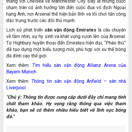
thẳng với Chelsea và Manchester City. Đây là những cuộc
chạm trán có ảnh hưởng lớn đến cuộc đua vô địch Ngoại
hạng Anh, nơi Arsenal thể hiện bản lĩnh và lối chơi tấn công
đặc trưng trước các đối thủ mạnh.
Lịch sử phát triển
sân vận động Emirates
là câu chuyện
về tầm nhìn, sự hy sinh và khát vọng vươn lên của Arsenal.
Từ Highbury huyền thoại đến Emirates hiện đại, “Pháo thủ”
đã tạo dựng một biểu tượng mới, phù hợp với xu thế bóng
đá đỉnh cao thế giới.
Xem thêm:
Tìm hiểu sân vận động Allianz Arena của
Bayern Munich
Xem thêm:
Thông tin sân vận động Anfield – sân nhà
Liverpool
"Chú ý: Thông tin được cung cấp dưới đây chỉ mang tính
chất tham khảo. Hy vọng rằng thông qua việc tham
khảo, bạn sẽ có thêm nhiều hiểu biết về lĩnh vực bóng
đá."