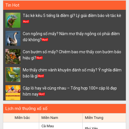
Tin Hot
Tắc kè kêu 5 tiếng là điềm gì? Lý giải điềm báo về tắc kè
Con ngỗng số mấy? Nằm mơ thấy ngỗng có phải điềm
dữ không?
Con bướm số mấy? Chiêm bao mơ thấy con bướm báo
hiệu gì?
Mơ thấy chim vành khuyên đánh số mấy? Ý nghĩa điềm
báo là gì
Cặp lô hay về cùng nhau – Tổng hợp 100+ cặp lô đẹp
hôm nay
Lịch mở thưởng xổ số
Miền bắc
Miền Nam
Miền Trung
Cà Mau
Phú Yên