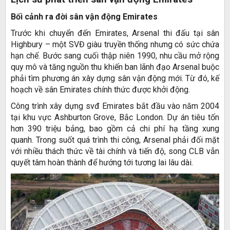
Bối cảnh ra đời sân vận động Emirates
Trước khi chuyển đến Emirates, Arsenal thi đấu tại sân
Highbury – một SVĐ giàu truyền thống nhưng có sức chứa
hạn chế. Bước sang cuối thập niên 1990, nhu cầu mở rộng
quy mô và tăng nguồn thu khiến ban lãnh đạo Arsenal buộc
phải tìm phương án xây dựng sân vận động mới. Từ đó, kế
hoạch về sân Emirates chính thức được khởi động.
Công trình xây dựng svđ Emirates bắt đầu vào năm 2004
tại khu vực Ashburton Grove, Bắc London. Dự án tiêu tốn
hơn 390 triệu bảng, bao gồm cả chi phí hạ tầng xung
quanh. Trong suốt quá trình thi công, Arsenal phải đối mặt
với nhiều thách thức về tài chính và tiến độ, song CLB vẫn
quyết tâm hoàn thành để hướng tới tương lai lâu dài.