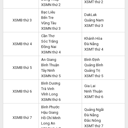
XSMT thứ 2
XSMN thứ 2
Bạc Liêu
DakLak
Bến Tre
XSMB thứ 3
Quảng Nam
Vũng Tàu
XSMT thứ 3
XSMN thứ 3
Cần Thơ
Khánh Hòa
Sóc Trăng
XSMB thứ 4
Đà Nẵng
Đồng Nai
XSMT thứ 4
XSMN thứ 4
An Giang
Bình Định
Bình Thuận
Quảng Bình
XSMB thứ 5
Tây Ninh
Quảng Trị
XSMN thứ 5
XSMT thứ 5
Bình Dương
Gia Lai
Trà Vinh
XSMB thứ 6
Ninh Thuận
Vĩnh Long
XSMT thứ 6
XSMN thứ 6
Bình Phước
Quảng Ngãi
Hậu Giang
Đà Nẵng
XSMB thứ 7
Hồ Chí Minh
Đắc Nông
Long An
XSMT thứ 7