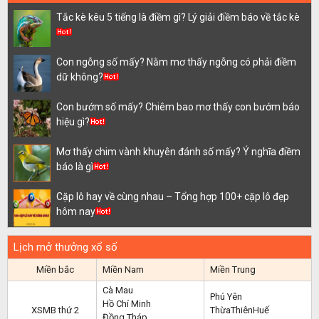
Tắc kè kêu 5 tiếng là điềm gì? Lý giải điềm báo về tắc kè
Con ngỗng số mấy? Nằm mơ thấy ngỗng có phải điềm
dữ không?
Con bướm số mấy? Chiêm bao mơ thấy con bướm báo
hiệu gì?
Mơ thấy chim vành khuyên đánh số mấy? Ý nghĩa điềm
báo là gì
Cặp lô hay về cùng nhau – Tổng hợp 100+ cặp lô đẹp
hôm nay
Lịch mở thưởng xổ số
Miền bắc
Miền Nam
Miền Trung
Cà Mau
Phú Yên
Hồ Chí Minh
XSMB thứ 2
ThừaThiênHuế
Đồng Tháp