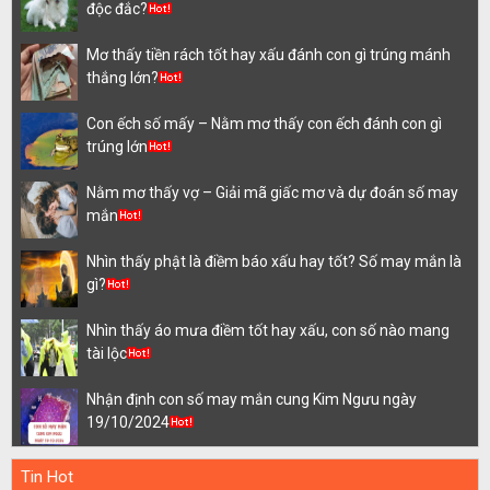
độc đắc?
Mơ thấy tiền rách tốt hay xấu đánh con gì trúng mánh
thắng lớn?
Con ếch số mấy – Nằm mơ thấy con ếch đánh con gì
trúng lớn
Nằm mơ thấy vợ – Giải mã giấc mơ và dự đoán số may
mắn
Nhìn thấy phật là điềm báo xấu hay tốt? Số may mắn là
gì?
Nhìn thấy áo mưa điềm tốt hay xấu, con số nào mang
tài lộc
Nhận định con số may mắn cung Kim Ngưu ngày
19/10/2024
Tin Hot