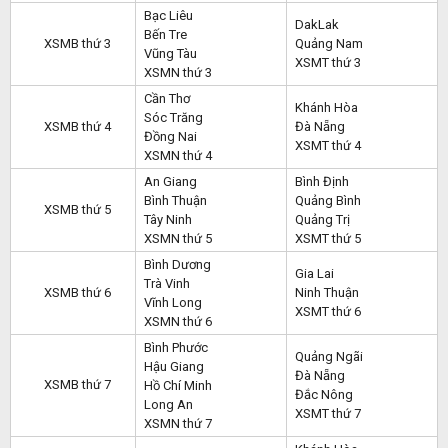
Bạc Liêu
DakLak
Bến Tre
XSMB thứ 3
Quảng Nam
Vũng Tàu
XSMT thứ 3
XSMN thứ 3
Cần Thơ
Khánh Hòa
Sóc Trăng
XSMB thứ 4
Đà Nẵng
Đồng Nai
XSMT thứ 4
XSMN thứ 4
An Giang
Bình Định
Bình Thuận
Quảng Bình
XSMB thứ 5
Tây Ninh
Quảng Trị
XSMN thứ 5
XSMT thứ 5
Bình Dương
Gia Lai
Trà Vinh
XSMB thứ 6
Ninh Thuận
Vĩnh Long
XSMT thứ 6
XSMN thứ 6
Bình Phước
Quảng Ngãi
Hậu Giang
Đà Nẵng
XSMB thứ 7
Hồ Chí Minh
Đắc Nông
Long An
XSMT thứ 7
XSMN thứ 7