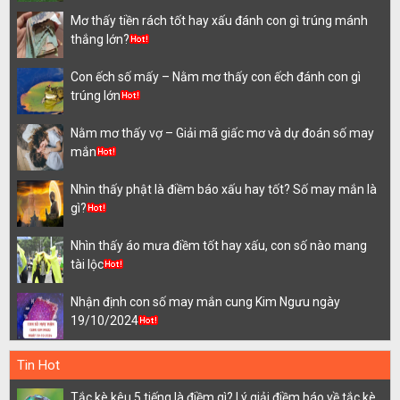
Mơ thấy tiền rách tốt hay xấu đánh con gì trúng mánh
thắng lớn?
Con ếch số mấy – Nằm mơ thấy con ếch đánh con gì
trúng lớn
Nằm mơ thấy vợ – Giải mã giấc mơ và dự đoán số may
mắn
Nhìn thấy phật là điềm báo xấu hay tốt? Số may mắn là
gì?
Nhìn thấy áo mưa điềm tốt hay xấu, con số nào mang
tài lộc
Nhận định con số may mắn cung Kim Ngưu ngày
19/10/2024
Tin Hot
Tắc kè kêu 5 tiếng là điềm gì? Lý giải điềm báo về tắc kè