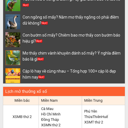
Con ngỗng số mấy? Nằm mơ thấy ngỗng có phải điềm
dữ không?
Con bướm số mấy? Chiêm bao mơ thấy con bướm báo
hiệu gì?
Mơ thấy chim vành khuyên đánh số mấy? Ý nghĩa điềm
báo là gì
Cặp lô hay về cùng nhau – Tổng hợp 100+ cặp lô đẹp
hôm nay
Lịch mở thưởng xổ số
Miền bắc
Miền Nam
Miền Trung
Cà Mau
Phú Yên
Hồ Chí Minh
XSMB thứ 2
ThừaThiênHuế
Đồng Tháp
XSMT thứ 2
XSMN thứ 2