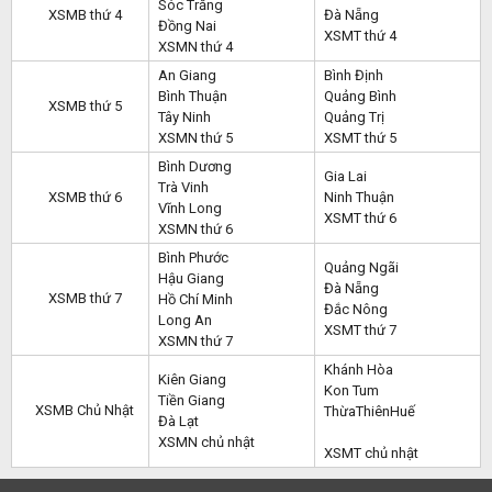
Sóc Trăng
XSMB thứ 4
Đà Nẵng
Đồng Nai
XSMT thứ 4
XSMN thứ 4
An Giang
Bình Định
Bình Thuận
Quảng Bình
XSMB thứ 5
Tây Ninh
Quảng Trị
XSMN thứ 5
XSMT thứ 5
Bình Dương
Gia Lai
Trà Vinh
XSMB thứ 6
Ninh Thuận
Vĩnh Long
XSMT thứ 6
XSMN thứ 6
Bình Phước
Quảng Ngãi
Hậu Giang
Đà Nẵng
XSMB thứ 7
Hồ Chí Minh
Đắc Nông
Long An
XSMT thứ 7
XSMN thứ 7
Khánh Hòa
Kiên Giang
Kon Tum
Tiền Giang
XSMB Chủ Nhật
ThừaThiênHuế
Đà Lạt
XSMN chủ nhật
XSMT chủ nhật