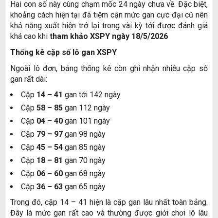
Hai con số này cùng chạm mốc 24 ngày chưa về. Đặc biệt,
khoảng cách hiện tại đã tiệm cận mức gan cực đại cũ nên
khả năng xuất hiện trở lại trong vài kỳ tới được đánh giá
khá cao khi
tham khảo XSPY ngày 18/5/2026
Thống kê cặp số lô gan XSPY
Ngoài lô đơn, bảng thống kê còn ghi nhận nhiều cặp số
gan rất dài:
Cặp
14 – 41
gan tới 142 ngày
Cặp
58 – 85
gan 112 ngày
Cặp
04 – 40
gan 101 ngày
Cặp
79 – 97
gan 98 ngày
Cặp
45 – 54
gan 85 ngày
Cặp
18 – 81
gan 70 ngày
Cặp
06 – 60
gan 68 ngày
Cặp
36 – 63
gan 65 ngày
Trong đó, cặp 14 – 41 hiện là cặp gan lâu nhất toàn bảng.
Đây là mức gan rất cao và thường được giới chơi lô lâu