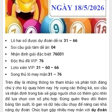
Lô hai số được dự đoán dễ ra:
31 – 66
.
Soi cầu giải tám dễ ăn:
04
Nhận định giải đặc biệt:
76031
Độc thủ đề VIP:
76
Loto xiên VIP:
31 – 60 – 66
Song thủ lô may mắn:
31 – 76
Trên đây là những thông tin tham khảo và phân tích đáng
chú ý cho kỳ quay hôm nay. Hy vọng các thống kê, soi cầu
và nhận định trong bài sẽ giúp người chơi có thêm góc nhìn
để lựa chọn con số phù hợp. Đừng quên theo dõi thêm
bảng tần suất, lô gan và dữ liệu cầu chạy để nâng cao khả
năng dự đoán. Chúc bạn gặp nhiều may mắn với
dự đoán