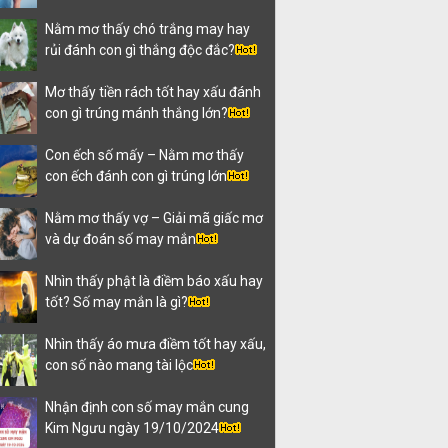
Nằm mơ thấy chó trắng may hay
rủi đánh con gì thắng độc đắc?
Mơ thấy tiền rách tốt hay xấu đánh
con gì trúng mánh thắng lớn?
Con ếch số mấy – Nằm mơ thấy
con ếch đánh con gì trúng lớn
Nằm mơ thấy vợ – Giải mã giấc mơ
và dự đoán số may mắn
Nhìn thấy phật là điềm báo xấu hay
tốt? Số may mắn là gì?
Nhìn thấy áo mưa điềm tốt hay xấu,
con số nào mang tài lộc
Nhận định con số may mắn cung
Kim Ngưu ngày 19/10/2024