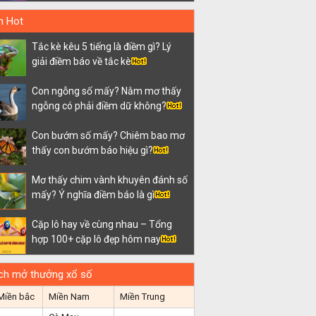
n Hot
Tắc kè kêu 5 tiếng là điềm gì? Lý
giải điềm báo về tắc kè
Con ngỗng số mấy? Nằm mơ thấy
ngỗng có phải điềm dữ không?
Con bướm số mấy? Chiêm bao mơ
thấy con bướm báo hiệu gì?
Mơ thấy chim vành khuyên đánh số
mấy? Ý nghĩa điềm báo là gì
Cặp lô hay về cùng nhau – Tổng
hợp 100+ cặp lô đẹp hôm nay
ch mở thưởng xổ số
Miền bắc
Miền Nam
Miền Trung