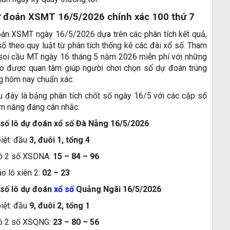
ự đoán XSMT 16/5/2026 chính xác 100 thứ 7
án XSMT ngày 16/5/2026 dựa trên các phân tích kết quả,
ố theo quy luật từ phân tích thống kê các đài xổ số. Tham
soi cầu MT ngày 16 tháng 5 năm 2026 miễn phí với những
o được quan tâm giúp người chơi chọn số dự đoán trúng
g hôm nay chuẩn xác:
u đây là bảng phân tích chốt số ngày 16/5 với các cặp số
ìm năng đáng cân nhắc:
số lô dự đoán xổ số Đà Nẵng 16/5/2026
iệt: đầu
3, đuôi 1, tổng 4
ô 2 số XSDNA:
15 – 84 – 96
o lô xiên 2:
02 – 23
số lô dự đoán
xổ số
Quảng Ngãi 16/5/2026
iệt: đầu
9, đuôi 2, tổng 1
ô 2 số XSQNG:
23 – 80 – 56