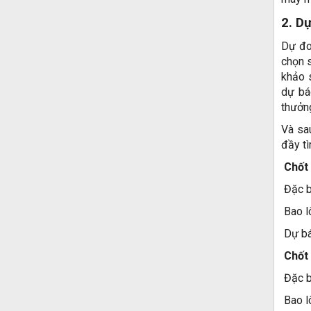
2. D
Dự đo
chọn s
khảo 
dự bá
thưởn
Và sa
đầy t
Chốt 
Đặc b
Bao l
Dự bá
Chốt 
Đặc b
Bao l