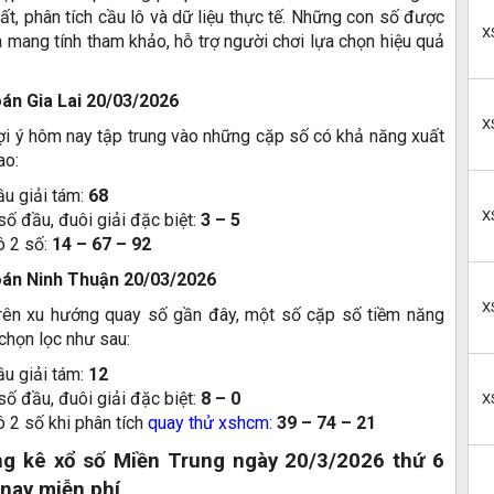
ất, phân tích cầu lô và dữ liệu thực tế. Những con số được
X
 mang tính tham khảo, hỗ trợ người chơi lựa chọn hiệu quả
án Gia Lai 20/03/2026
X
ợi ý hôm nay tập trung vào những cặp số có khả năng xuất
ao:
ầu giải tám:
68
X
ố đầu, đuôi giải đặc biệt:
3 – 5
 2 số:
14 – 67 – 92
án Ninh Thuận 20/03/2026
X
rên xu hướng quay số gần đây, một số cặp số tiềm năng
chọn lọc như sau:
ầu giải tám:
12
ố đầu, đuôi giải đặc biệt:
8 – 0
X
 2 số khi phân tích
quay thử xshcm
:
39 – 74 – 21
g kê xổ số Miền Trung ngày 20/3/2026 thứ 6
nay miễn phí