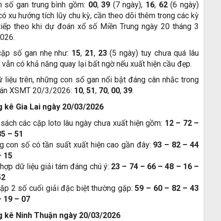
số gan trung bình gồm:
00
,
39
(7 ngày),
16
,
62
(6 ngày)
ó xu hướng tích lũy chu kỳ, cần theo dõi thêm trong các kỳ
tiếp theo khi dự đoán xổ số Miền Trung ngày 20 tháng 3
026.
ặp số gan nhẹ như:
15
,
21
,
23
(5 ngày) tuy chưa quá lâu
vẫn có khả năng quay lại bất ngờ nếu xuất hiện cầu đẹp.
 liệu trên, những con số gan nổi bật đáng cân nhắc trong
án XSMT 20/3/2026:
10
,
51
,
70
,
00
,
39
.
 kê Gia Lai ngày 20/03/2026
sách các cặp loto lâu ngày chưa xuất hiện gồm:
12 – 72 –
85 – 51
 con số có tần suất xuất hiện cao gần đây:
93 – 82 – 44
– 15
hợp dữ liệu giải tám đáng chú ý:
23 – 74 – 66 – 48 – 16 –
52
ặp 2 số cuối giải đặc biệt thường gặp:
59 – 60 – 82 – 43
– 19 – 07
 kê Ninh Thuận ngày 20/03/2026