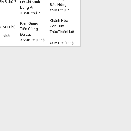
SMB thứ 7
Hồ Chí Minh
Đắc Nông
Long An
XSMT thứ 7
XSMN thứ 7
Khánh Hòa
Kiên Giang
Kon Tum
SMB Chủ
Tiền Giang
ThừaThiênHuế
Đà Lạt
Nhật
XSMN chủ nhật
XSMT chủ nhật