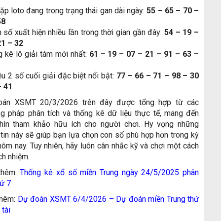
p loto đang trong trạng thái gan dài ngày:
55 – 65 – 70 –
58
số xuất hiện nhiều lần trong thời gian gần đây:
54 – 19 –
21 – 32
 kê lô giải tám mới nhất:
61 – 19 – 07 – 21 – 91 – 63 –
u 2 số cuối giải đặc biệt nổi bật:
77 – 66 – 71 – 98 – 30
– 41
án XSMT 20/3/2026 trên đây được tổng hợp từ các
g pháp phân tích và thống kê dữ liệu thực tế, mang đến
hìn tham khảo hữu ích cho người chơi. Hy vọng những
 tin này sẽ giúp bạn lựa chọn con số phù hợp hơn trong kỳ
hôm nay. Tuy nhiên, hãy luôn cân nhắc kỹ và chơi một cách
ch nhiệm.
thêm:
Thống kê xổ số miền Trung ngày 24/5/2025 phân
hứ 7
thêm:
Dự đoán XSMT 6/4/2026 – Dự đoán miền Trung thứ
 tài