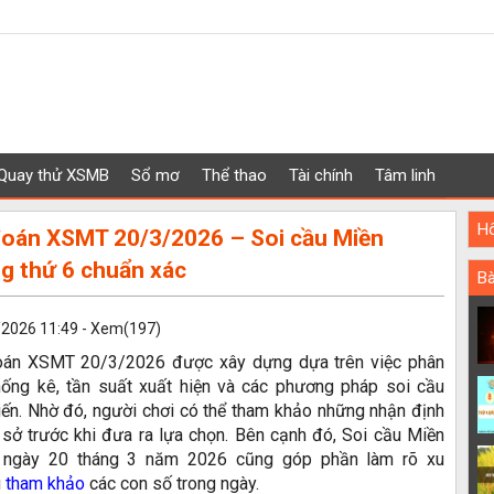
Quay thử XSMB
Sổ mơ
Thể thao
Tài chính
Tâm linh
Hô
oán XSMT 20/3/2026 – Soi cầu Miền
g thứ 6 chuẩn xác
Bà
2026 11:49 - Xem(197)
án XSMT 20/3/2026 được xây dựng dựa trên việc phân
thống kê, tần suất xuất hiện và các phương pháp soi cầu
iến. Nhờ đó, người chơi có thể tham khảo những nhận định
 sở trước khi đưa ra lựa chọn. Bên cạnh đó, Soi cầu Miền
 ngày 20 tháng 3 năm 2026 cũng góp phần làm rõ xu
g
tham khảo
các con số trong ngày.