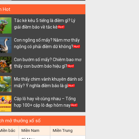
n Hot
Tắc kè kêu 5 tiếng là điềm gì? Lý
giải điềm báo về tắc kè
Con ngỗng số mấy? Nằm mơ thấy
ngỗng có phải điềm dữ không?
Con bướm số mấy? Chiêm bao mơ
thấy con bướm báo hiệu gì?
Mơ thấy chim vành khuyên đánh số
mấy? Ý nghĩa điềm báo là gì
Cặp lô hay về cùng nhau – Tổng
hợp 100+ cặp lô đẹp hôm nay
ch mở thưởng xổ số
Miền bắc
Miền Nam
Miền Trung