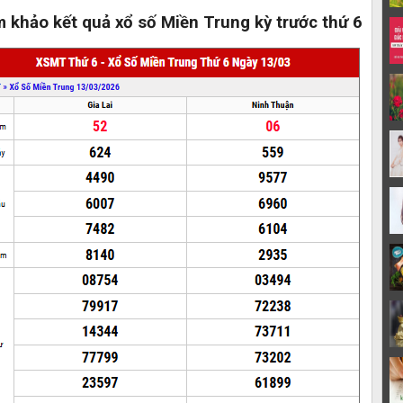
 khảo kết quả xổ số Miền Trung kỳ trước thứ 6