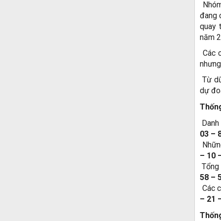
Nhóm 
đang c
quay 
năm 2
Các c
nhưng 
Từ dữ
dự đo
Thống
Danh 
03 – 
Những
– 10 
Tổng 
58 – 
Các c
– 21 
Thống