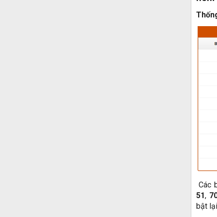
Thống
Các b
51
,
7
bật lại