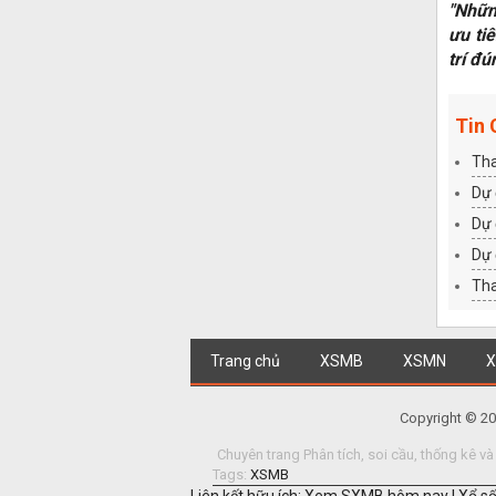
"Nhữn
ưu ti
trí đú
Tin
Tha
Dự 
Dự 
Dự 
Tha
Trang chủ
XSMB
XSMN
Copyright © 201
Chuyên trang Phân tích, soi cầu, thống kê và
Tags:
XSMB