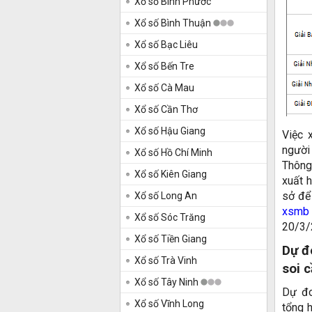
Xổ số Bình Phước
Xổ số Bình Thuận
Xổ số Bạc Liêu
Xổ số Bến Tre
Xổ số Cà Mau
Xổ số Cần Thơ
Xổ số Hậu Giang
Việc 
người
Xổ số Hồ Chí Minh
Thông
Xổ số Kiên Giang
xuất h
sở để
Xổ số Long An
xsmb
Xổ số Sóc Trăng
20/3/2
Xổ số Tiền Giang
Dự đ
Xổ số Trà Vinh
soi 
Xổ số Tây Ninh
Dự đo
Xổ số Vĩnh Long
tổng 