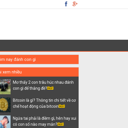
m nay đánh con gì
i xem nhiều
Mơ thấy 2 con trâu húc nhau đánh
con gì để thắng đề?
Bitcoin là gì? Thông tin chi tiết về cơ
chế hoạt động của bitcoin
Ngứa tai phải là điềm gì, hên hay xui
có con số nào may mắn?