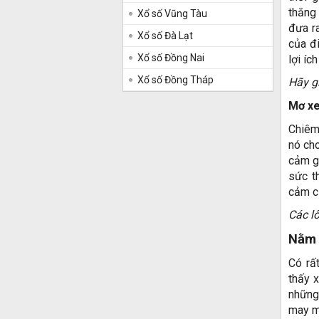
thăng 
Xổ số Vũng Tàu
đưa r
Xổ số Đà Lạt
của đ
Xổ số Đồng Nai
lợi íc
Xổ số Đồng Tháp
Hãy g
Mơ xe
Chiêm
nó ch
cảm gặ
sức t
cảm c
Các l
Nằm 
Có rấ
thấy 
những
may m