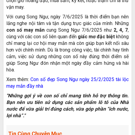
chọn giờ hoàng đạo, mua sắm, ký kết, hoặc thậm chí là thử
vận may.
Với cung Song Ngư, ngày 7/6/2025 là thời điểm bạn nên
lắng nghe nội tâm và tận dụng trực giác của mình. Những
con số may mắn
cung Song Ngư 7/6/2025 như
2, 4, 7
,
cùng với các con số liên quan đến
giấc mơ đặc biệt
không
chỉ mang lại cơ hội may mắn mà còn giúp bạn kết nối sâu
hơn với chính mình. Dù là trong công việc, tài chính hay tình
cảm, việc sử dụng những con số này đúng thời điểm sẽ
giúp Song Ngư đón nhận một ngày đầy cảm hứng và hài
hòa.
Xem thêm:
Con số đẹp Song Ngư ngày 25/2/2025 tài lộc
may mắn đầy nhà
"Những gợi ý về con số chỉ mang tính hỗ trợ thông tin.
Bạn nên ưu tiên sử dụng các sản phẩm lô tô của Nhà
nước để vừa giải trí đúng cách, vừa góp phần “ích nước,
lợi nhà”."
Tin Cùng Chuyên Mục