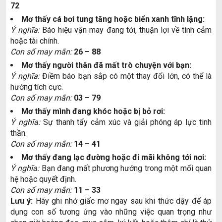
72
Mơ thấy cá bơi tung tăng hoặc biển xanh tĩnh lặng:
Ý nghĩa:
Báo hiệu vận may đang tới, thuận lợi về tình cảm
hoặc tài chính.
Con số may mắn:
26 – 88
Mơ thấy người thân đã mất trò chuyện với bạn:
Ý nghĩa:
Điềm báo bạn sắp có một thay đổi lớn, có thể là
hướng tích cực.
Con số may mắn:
03 – 79
Mơ thấy mình đang khóc hoặc bị bỏ rơi:
Ý nghĩa:
Sự thanh tẩy cảm xúc và giải phóng áp lực tinh
thần.
Con số may mắn:
14 – 41
Mơ thấy đang lạc đường hoặc đi mãi không tới nơi:
Ý nghĩa:
Bạn đang mất phương hướng trong một mối quan
hệ hoặc quyết định.
Con số may mắn:
11 – 33
Lưu ý:
Hãy ghi nhớ giấc mơ ngay sau khi thức dậy để áp
dụng con số tương ứng vào những việc quan trọng như