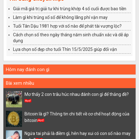
Giải mã giá trị giải tư khi trùng khớp 4 số cuối được bao tiền
Làm gì khi trúng xổ số để không lãng phí vận may
Tuổi Tân Dậu 1981 hợp với số nào để phát tài vượng lộc?
Cách chọn số theo ngày tháng năm sinh chuẩn xác và dễ áp
dụng
Lựa chọn số đẹp cho tuổi Thìn 15/5/2025 giúp đổi vận
Hôm nay đánh con gì
Bài xem nhiều
Mơ thấy 2 con trâu húc nhau đánh con gì để thắng đề?
Bitcoin là gì? Thông tin chi tiết về cơ chế hoạt động của
bitcoin
Ngứa tai phải là điềm gì, hên hay xui có con số nào may