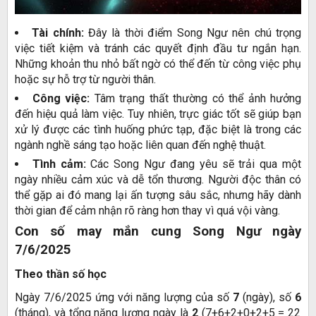
Tài chính:
Đây là thời điểm Song Ngư nên chú trọng
việc tiết kiệm và tránh các quyết định đầu tư ngắn hạn.
Những khoản thu nhỏ bất ngờ có thể đến từ công việc phụ
hoặc sự hỗ trợ từ người thân.
Công việc:
Tâm trạng thất thường có thể ảnh hưởng
đến hiệu quả làm việc. Tuy nhiên, trực giác tốt sẽ giúp bạn
xử lý được các tình huống phức tạp, đặc biệt là trong các
ngành nghề sáng tạo hoặc liên quan đến nghệ thuật.
Tình cảm:
Các Song Ngư đang yêu sẽ trải qua một
ngày nhiều cảm xúc và dễ tổn thương. Người độc thân có
thể gặp ai đó mang lại ấn tượng sâu sắc, nhưng hãy dành
thời gian để cảm nhận rõ ràng hơn thay vì quá vội vàng.
Con số may mắn cung Song Ngư ngày
7/6/2025
Theo thần số học
Ngày 7/6/2025 ứng với năng lượng của số
7
(ngày), số
6
(tháng), và tổng năng lượng ngày là
2
(7+6+2+0+2+5 = 22