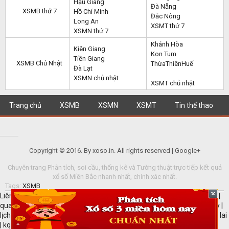
Hậu Giang
Đà Nẵng
XSMB thứ 7
Hồ Chí Minh
Đắc Nông
Long An
XSMT thứ 7
XSMN thứ 7
Khánh Hòa
Kiên Giang
Kon Tum
Tiền Giang
XSMB Chủ Nhật
ThừaThiênHuế
Đà Lạt
XSMN chủ nhật
XSMT chủ nhật
Trang chủ
XSMB
XSMN
XSMT
Tin thể thao
Copyright © 2016. By xoso.in. All rights reserved | Google+
Chuyên trang Phân tích, soi cầu, thống kê và Tường thuật trực tiếp kết quả
xổ số Miền Bắc nhanh nhất, chính xác nhất.
Tags:
XSMB
Liên kết hữu ích: Xem
SXMB
hôm nay |
Xổ số miền bắc
|
quay thu mn
|
quay thu mn
|
dự đoán xổ số miền nam
|
lịch thi đấu bóng đá hôm nay
|
lịch thi đấu ngoại hạng anh
|
Dự đoán xổ số Ninh Thuận
|
quay thử gia lai
|
kqbd Na Uy
|
dự đoán xsmb
|
thống kê 100 ngày