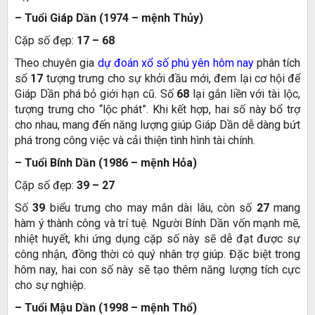
– Tuổi Giáp Dần (1974 – mệnh Thủy)
Cặp số đẹp:
17 – 68
Theo chuyên gia
dự đoán xổ số phú yên hôm nay
phân tích
số
17
tượng trưng cho sự khởi đầu mới, đem lại cơ hội để
Giáp Dần phá bỏ giới hạn cũ. Số
68
lại gắn liền với tài lộc,
tượng trưng cho “lộc phát”. Khi kết hợp, hai số này bổ trợ
cho nhau, mang đến năng lượng giúp Giáp Dần dễ dàng bứt
phá trong công việc và cải thiện tình hình tài chính.
– Tuổi Bính Dần (1986 – mệnh Hỏa)
Cặp số đẹp:
39 – 27
Số
39
biểu trưng cho may mắn dài lâu, còn số
27
mang
hàm ý thành công và trí tuệ. Người Bính Dần vốn mạnh mẽ,
nhiệt huyết, khi ứng dụng cặp số này sẽ dễ đạt được sự
công nhận, đồng thời có quý nhân trợ giúp. Đặc biệt trong
hôm nay, hai con số này sẽ tạo thêm năng lượng tích cực
cho sự nghiệp.
– Tuổi Mậu Dần (1998 – mệnh Thổ)