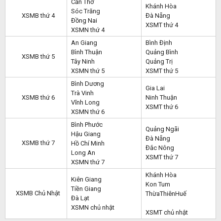
Cần Thơ
Khánh Hòa
Sóc Trăng
XSMB thứ 4
Đà Nẵng
Đồng Nai
XSMT thứ 4
XSMN thứ 4
An Giang
Bình Định
Bình Thuận
Quảng Bình
XSMB thứ 5
Tây Ninh
Quảng Trị
XSMN thứ 5
XSMT thứ 5
Bình Dương
Gia Lai
Trà Vinh
XSMB thứ 6
Ninh Thuận
Vĩnh Long
XSMT thứ 6
XSMN thứ 6
Bình Phước
Quảng Ngãi
Hậu Giang
Đà Nẵng
XSMB thứ 7
Hồ Chí Minh
Đắc Nông
Long An
XSMT thứ 7
XSMN thứ 7
Khánh Hòa
Kiên Giang
Kon Tum
Tiền Giang
XSMB Chủ Nhật
ThừaThiênHuế
Đà Lạt
XSMN chủ nhật
XSMT chủ nhật