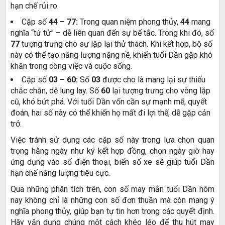
hạn chế rủi ro.
Cặp số
44 – 77:
Trong quan niệm phong thủy,
44
mang
nghĩa “tứ tử” – dễ liên quan đến sự bế tắc. Trong khi đó, số
77
tượng trưng cho sự lặp lại thử thách. Khi kết hợp, bộ số
này có thể tạo năng lượng nặng nề, khiến tuổi Dần gặp khó
khăn trong công việc và cuộc sống.
Cặp số
03 – 60:
Số
03
được cho là mang lại sự thiếu
chắc chắn, dễ lung lay. Số
60
lại tượng trưng cho vòng lặp
cũ, khó bứt phá. Với tuổi Dần vốn cần sự mạnh mẽ, quyết
đoán, hai số này có thể khiến họ mất đi lợi thế, dễ gặp cản
trở.
Việc tránh sử dụng các cặp số này trong lựa chọn quan
trọng hằng ngày như ký kết hợp đồng, chọn ngày giờ hay
ứng dụng vào số điện thoại, biển số xe sẽ giúp tuổi Dần
hạn chế năng lượng tiêu cực.
Qua những phân tích trên, con số may mắn tuổi Dần hôm
nay không chỉ là những con số đơn thuần mà còn mang ý
nghĩa phong thủy, giúp bạn tự tin hơn trong các quyết định.
Hãy vận dụng chúng một cách khéo léo để thu hút may