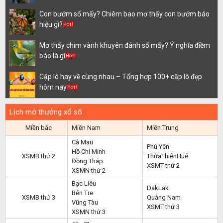
Con bướm số mấy? Chiêm bao mơ thấy con bướm báo
hiệu gì?
Mơ thấy chim vành khuyên đánh số mấy? Ý nghĩa điềm
báo là gì
Cặp lô hay về cùng nhau – Tổng hợp 100+ cặp lô đẹp
hôm nay
Lịch mở thưởng xổ số
Miền bắc
Miền Nam
Miền Trung
Cà Mau
Phú Yên
Hồ Chí Minh
XSMB thứ 2
ThừaThiênHuế
Đồng Tháp
XSMT thứ 2
XSMN thứ 2
Bạc Liêu
DakLak
Bến Tre
XSMB thứ 3
Quảng Nam
Vũng Tàu
XSMT thứ 3
XSMN thứ 3