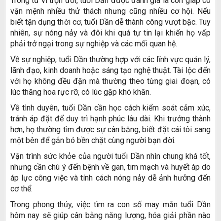
Trong tử vi trọn đời, tuổi Dần được đánh giá là con giáp có
vận mệnh nhiều thử thách nhưng cũng nhiều cơ hội. Nếu
biết tận dụng thời cơ, tuổi Dần dễ thành công vượt bậc. Tuy
nhiên, sự nóng nảy và đôi khi quá tự tin lại khiến họ vấp
phải trở ngại trong sự nghiệp và các mối quan hệ.
Về sự nghiệp, tuổi Dần thường hợp với các lĩnh vực quản lý,
lãnh đạo, kinh doanh hoặc sáng tạo nghệ thuật. Tài lộc đến
với họ không đều đặn mà thường theo từng giai đoạn, có
lúc thăng hoa rực rỡ, có lúc gặp khó khăn.
Về tình duyên, tuổi Dần cần học cách kiểm soát cảm xúc,
tránh áp đặt để duy trì hạnh phúc lâu dài. Khi trưởng thành
hơn, họ thường tìm được sự cân bằng, biết đặt cái tôi sang
một bên để gắn bó bền chặt cùng người bạn đời.
Vận trình sức khỏe của người tuổi Dần nhìn chung khá tốt,
nhưng cần chú ý đến bệnh về gan, tim mạch và huyết áp do
áp lực công việc và tính cách nóng nảy dễ ảnh hưởng đến
cơ thể.
Trong phong thủy, việc tìm ra con số may mắn tuổi Dần
hôm nay sẽ giúp cân bằng năng lượng, hóa giải phần nào