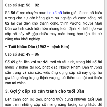
Cặp số đẹp:
56 – 82
Số
56
được chuyên mục
tin xổ số
luận giải là con số biểu
tượng cho sự cân bằng giữa sự nghiệp và cuộc sống, số
82
lại đại diện cho thành công, thịnh vượng. Người Mậu
Dần có tính cách hiền hòa nhưng kiên định, khi kết hợp với
cặp số này sẽ gặp nhiều may mắn trong học tập, thi cử
cũng như khởi nghiệp.
– Tuổi Nhâm Dần (1962 – mệnh Kim)
Cặp số đẹp:
49 – 86
Số
49
gắn liền với sự đổi mới và tái sinh, trong khi số
86
mang ý nghĩa tài lộc, phát đạt. Người Nhâm Dần thường
cẩn trọng và sâu sắc, việc ứng dụng cặp số này giúp họ
gia tăng năng lượng thịnh vượng, có thêm cơ hội cải thiện
vận tài chính.
3. Gợi
ý cặp
số cần tránh cho tuổi Dần
Bên cạnh con số đẹp, phong thủy cũng khuyên tuổi Dần
nên tránh những cặp số mang năng lượng xung khắc để