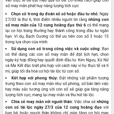
vào thực tế để đạt hiệu quả tối đa. Có nhiều cách giúp con
số may mắn phát huy năng lượng tích cực:
Chọn số trong dự đoán xổ số hoặc đầu tư nhỏ:
Ngày
27/03 là thứ 6, thời điểm nhiều người tin rằng
những con
số may mắn của 12 cung hoàng đạo thứ 6
có thể mang
lại cơ hội trúng thưởng hay thành công trong đầu tư ngắn
hạn. Ví dụ, Bạch Dương có thể ưu tiên con số 3 hoặc 15
trong lựa chọn của mình.
Sử dụng con số trong công việc và cuộc sống:
Bạn
có thể dùng các con số may mắn để đặt lịch hẹn, chọn
ngày ký hợp đồng hay quyết định đầu tư. Kim Ngưu, Xử Nữ
và Ma Kết đặc biệt phù hợp với cách này vì họ thực tế và tỉ
mỉ, giúp tối đa hóa cơ hội tài lộc từ con số.
Kết hợp với phong thủy:
Đặt những vật phẩm tượng
trưng theo con số may mắn như số phòng, số bàn làm việc
hay màu sắc tương ứng với con số sẽ giúp gia tăng năng
lượng tích cực, mang lại may mắn và thu hút tài lộc.
Chia sẻ may mắn với người thân:
Việc chia sẻ
những
con số tài lộc ngày 27/3 của 12 cung hoàng đạo
với
bạn bè hoặc người thân không chỉ giúp tăng cơ hội may