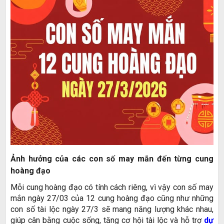
Ảnh hưởng của các con số may mắn đến từng cung
hoàng đạo
Mỗi cung hoàng đạo có tính cách riêng, vì vậy con số may
mắn ngày 27/03 của 12 cung hoàng đạo cũng như những
con số tài lộc ngày 27/3 sẽ mang năng lượng khác nhau,
giúp cân bằng cuộc sống, tăng cơ hội tài lộc và hỗ trợ
dự