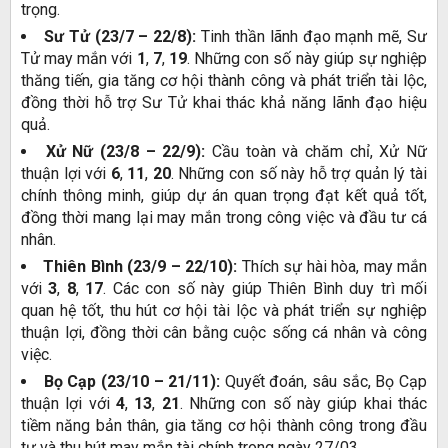
trọng.
Sư Tử (23/7 – 22/8):
Tinh thần lãnh đạo mạnh mẽ, Sư
Tử may mắn với
1
,
7
,
19
. Những con số này giúp sự nghiệp
thăng tiến, gia tăng cơ hội thành công và phát triển tài lộc,
đồng thời hỗ trợ Sư Tử khai thác khả năng lãnh đạo hiệu
quả.
Xử Nữ (23/8 – 22/9):
Cầu toàn và chăm chỉ, Xử Nữ
thuận lợi với
6
,
11
,
20
. Những con số này hỗ trợ quản lý tài
chính thông minh, giúp dự án quan trọng đạt kết quả tốt,
đồng thời mang lại may mắn trong công việc và đầu tư cá
nhân.
Thiên Bình (23/9 – 22/10):
Thích sự hài hòa, may mắn
với
3
,
8
,
17
. Các con số này giúp Thiên Bình duy trì mối
quan hệ tốt, thu hút cơ hội tài lộc và phát triển sự nghiệp
thuận lợi, đồng thời cân bằng cuộc sống cá nhân và công
việc.
Bọ Cạp (23/10 – 21/11):
Quyết đoán, sâu sắc, Bọ Cạp
thuận lợi với
4
,
13
,
21
. Những con số này giúp khai thác
tiềm năng bản thân, gia tăng cơ hội thành công trong đầu
tư và thu hút may mắn tài chính trong ngày 27/03.