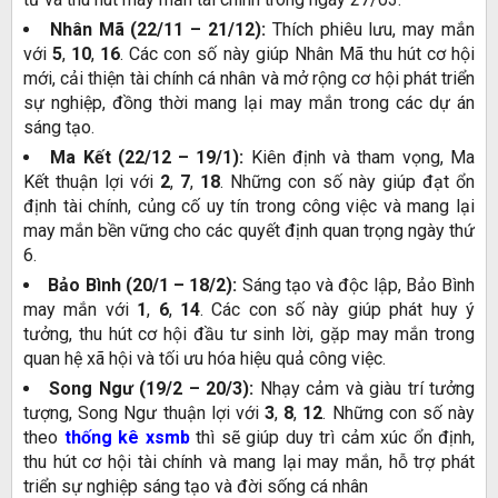
Nhân Mã (22/11 – 21/12):
Thích phiêu lưu, may mắn
với
5
,
10
,
16
. Các con số này giúp Nhân Mã thu hút cơ hội
mới, cải thiện tài chính cá nhân và mở rộng cơ hội phát triển
sự nghiệp, đồng thời mang lại may mắn trong các dự án
sáng tạo.
Ma Kết (22/12 – 19/1):
Kiên định và tham vọng, Ma
Kết thuận lợi với
2
,
7
,
18
. Những con số này giúp đạt ổn
định tài chính, củng cố uy tín trong công việc và mang lại
may mắn bền vững cho các quyết định quan trọng ngày thứ
6.
Bảo Bình (20/1 – 18/2):
Sáng tạo và độc lập, Bảo Bình
may mắn với
1
,
6
,
14
. Các con số này giúp phát huy ý
tưởng, thu hút cơ hội đầu tư sinh lời, gặp may mắn trong
quan hệ xã hội và tối ưu hóa hiệu quả công việc.
Song Ngư (19/2 – 20/3):
Nhạy cảm và giàu trí tưởng
tượng, Song Ngư thuận lợi với
3
,
8
,
12
. Những con số này
theo
thống kê xsmb
thì sẽ giúp duy trì cảm xúc ổn định,
thu hút cơ hội tài chính và mang lại may mắn, hỗ trợ phát
triển sự nghiệp sáng tạo và đời sống cá nhân