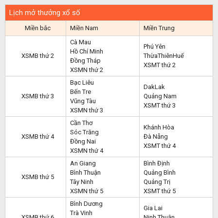
Lịch mở thưởng xổ số
Miền bắc
Miền Nam
Miền Trung
Cà Mau
Phú Yên
Hồ Chí Minh
XSMB thứ 2
ThừaThiênHuế
Đồng Tháp
XSMT thứ 2
XSMN thứ 2
Bạc Liêu
DakLak
Bến Tre
XSMB thứ 3
Quảng Nam
Vũng Tàu
XSMT thứ 3
XSMN thứ 3
Cần Thơ
Khánh Hòa
Sóc Trăng
XSMB thứ 4
Đà Nẵng
Đồng Nai
XSMT thứ 4
XSMN thứ 4
An Giang
Bình Định
Bình Thuận
Quảng Bình
XSMB thứ 5
Tây Ninh
Quảng Trị
XSMN thứ 5
XSMT thứ 5
Bình Dương
Gia Lai
Trà Vinh
XSMB thứ 6
Ninh Thuận