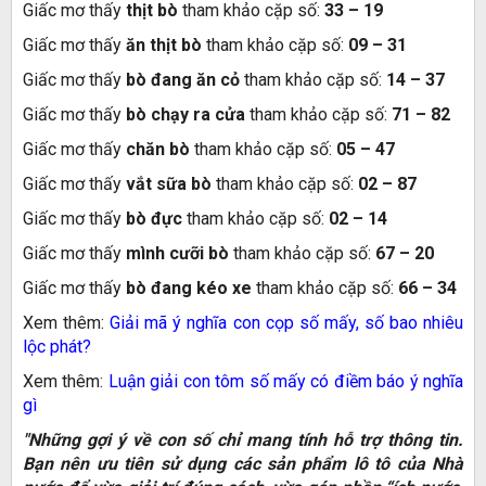
Giấc mơ thấy
thịt bò
tham khảo cặp số:
33
–
19
Giấc mơ thấy
ăn thịt bò
tham khảo cặp số:
09
–
31
Giấc mơ thấy
bò đang ăn cỏ
tham khảo cặp số:
14
–
37
Giấc mơ thấy
bò chạy ra cửa
tham khảo cặp số:
71
–
82
Giấc mơ thấy
chăn bò
tham khảo cặp số:
05
–
47
Giấc mơ thấy
vắt sữa bò
tham khảo cặp số:
02
–
87
Giấc mơ thấy
bò đực
tham khảo cặp số:
02
–
14
Giấc mơ thấy
mình cưỡi bò
tham khảo cặp số:
67
–
20
Giấc mơ thấy
bò đang kéo xe
tham khảo cặp số:
66
–
34
Xem thêm:
Giải mã ý nghĩa con cọp số mấy, số bao nhiêu
lộc phát?
Xem thêm:
Luận giải con tôm số mấy có điềm báo ý nghĩa
gì
"Những gợi ý về con số chỉ mang tính hỗ trợ thông tin.
Bạn nên ưu tiên sử dụng các sản phẩm lô tô của Nhà