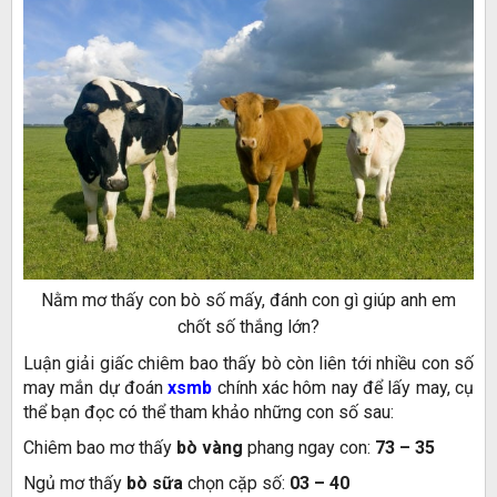
Nằm mơ thấy con bò số mấy, đánh con gì giúp anh em
chốt số thắng lớn?
Luận giải giấc chiêm bao thấy bò còn liên tới nhiều con số
may mắn dự đoán
xsmb
chính xác hôm nay để lấy may, cụ
thể bạn đọc có thể tham khảo những con số sau:
Chiêm bao mơ thấy
bò vàng
phang ngay con:
73
–
35
Ngủ mơ thấy
bò sữa
chọn cặp số:
03
–
40