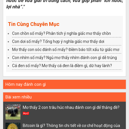
nước để vừa giải trí đúng cách, vừa góp phần “ích nước,
lợi nhà”."
Tin Cùng Chuyên Mục
Con chồn số mấy? Phân tích ý nghĩa giấc mơ thấy chồn
Con dơi số mấy? Tổng hợp ý nghĩa giấc mơ thấy dơi
Mơ thấy con sóc đánh số mấy? Điềm báo tốt xấu từ giấc mơ
Con nhím số mấy? Ngủ mơ thấy nhím đánh con gì dễ trúng
Cá đen số mấy? Mơ thấy cá đen là điềm gì, dữ hay lành?
Hôm nay đánh con gì
Bài xem nhiều
Mơ thấy 2 con trâu húc nhau đánh con gì để thắng đề?
Bitcoin là gì? Thông tin chi tiết về cơ chế hoạt động của