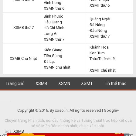
Vĩnh Long
XSMT thứ 6
XSMN thứ 6
Bình Phước
Quảng Ngãi
Hậu Giang
Đà Nẵng
XSMB thứ 7
Hồ Chí Minh
Đắc Nông
Long An
XSMT thứ 7
XSMN thứ 7
Khánh Hòa
Kiên Giang
Kon Tum
Tiền Giang
XSMB Chủ Nhật
ThừaThiênHuế
Đà Lạt
XSMN chủ nhật
XSMT chủ nhật
Trang chủ
XSMB
XSMN
XSMT
Tin thể thao
Copyright © 2016. By xoso.in. All rights reserved | Google+
Chuyên trang Phân tích, soi cầu, thống kê và Tường thuật trực tiếp kết quả
xổ số Miền Bắc nhanh nhất, chính xác nhất.
Tags:
XSMB