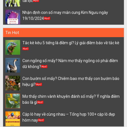
tài lộc
Nhận định con số may mắn cung Kim Ngưu ngày
19/10/2024
Tin Hot
Tắc kè kêu 5 tiếng là điềm gì? Lý giải điềm báo về tắc kè
Con ngỗng số mấy? Nằm mơ thấy ngỗng có phải điềm
dữ không?
Con bướm số mấy? Chiêm bao mơ thấy con bướm báo
hiệu gì?
Mơ thấy chim vành khuyên đánh số mấy? Ý nghĩa điềm
báo là gì
Cặp lô hay về cùng nhau – Tổng hợp 100+ cặp lô đẹp
hôm nay