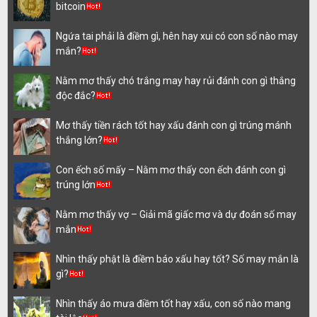
bitcoin
Ngứa tai phải là điềm gì, hên hay xui có con số nào may
mắn?
Nằm mơ thấy chó trắng may hay rủi đánh con gì thắng
độc đắc?
Mơ thấy tiền rách tốt hay xấu đánh con gì trúng mánh
thắng lớn?
Con ếch số mấy – Nằm mơ thấy con ếch đánh con gì
trúng lớn
Nằm mơ thấy vợ – Giải mã giấc mơ và dự đoán số may
mắn
Nhìn thấy phật là điềm báo xấu hay tốt? Số may mắn là
gì?
Nhìn thấy áo mưa điềm tốt hay xấu, con số nào mang