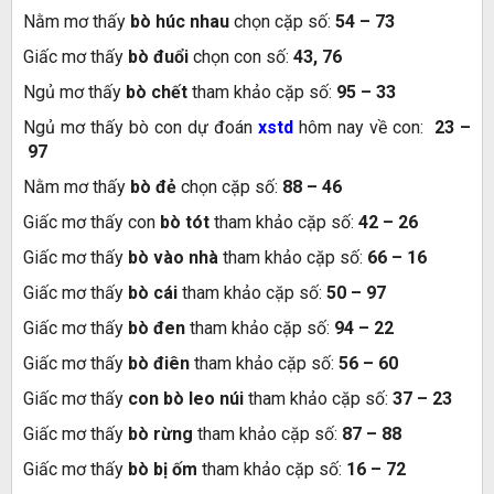
Nằm mơ thấy
bò húc nhau
chọn cặp số:
54
–
73
Giấc mơ thấy
bò đuổi
chọn con số:
43
,
76
Ngủ mơ thấy
bò chết
tham khảo cặp số:
95
–
33
Ngủ mơ thấy bò con dự đoán
xstd
hôm nay về con:
23
–
97
Nằm mơ thấy
bò đẻ
chọn cặp số:
88
–
46
Giấc mơ thấy con
bò tót
tham khảo cặp số:
42
–
26
Giấc mơ thấy
bò vào nhà
tham khảo cặp số:
66
–
16
Giấc mơ thấy
bò cái
tham khảo cặp số:
50
–
97
Giấc mơ thấy
bò đen
tham khảo cặp số:
94
–
22
Giấc mơ thấy
bò điên
tham khảo cặp số:
56
–
60
Giấc mơ thấy
con bò leo núi
tham khảo cặp số:
37
–
23
Giấc mơ thấy
bò rừng
tham khảo cặp số:
87
–
88
Giấc mơ thấy
bò bị ốm
tham khảo cặp số:
16
–
72