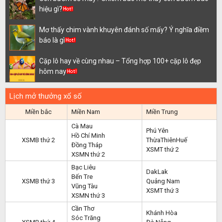
hiệu gì?
Mơ thấy chim vành khuyên đánh số mấy? Ý nghĩa điềm
báo là gì
Cặp lô hay về cùng nhau – Tổng hợp 100+ cặp lô đẹp
hôm nay
Lịch mở thưởng xổ số
Miền bắc
Miền Nam
Miền Trung
Cà Mau
Phú Yên
Hồ Chí Minh
XSMB thứ 2
ThừaThiênHuế
Đồng Tháp
XSMT thứ 2
XSMN thứ 2
Bạc Liêu
DakLak
Bến Tre
XSMB thứ 3
Quảng Nam
Vũng Tàu
XSMT thứ 3
XSMN thứ 3
Cần Thơ
Khánh Hòa
Sóc Trăng