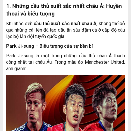
1. Những cầu thủ xuất sắc nhất châu Á: Huyền
thoại và biểu tượng
Khi nhắc đến
cầu thủ xuất sắc nhất châu Á
, không thể bỏ
qua những cái tên đã tạo dấu ấn sâu đậm cả ở cấp độ câu
lạc bộ lẫn đội tuyển quốc gia.
Park Ji-sung – Biểu tượng của sự bền bỉ
Park Ji-sung là một trong những cầu thủ châu Á thành
công nhất tại châu Âu. Trong màu áo Manchester United,
anh giành: