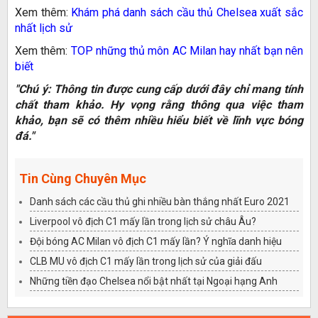
Xem thêm:
Khám phá danh sách cầu thủ Chelsea xuất sắc
nhất lịch sử
Xem thêm:
TOP những thủ môn AC Milan hay nhất bạn nên
biết
"Chú ý: Thông tin được cung cấp dưới đây chỉ mang tính
chất tham khảo. Hy vọng rằng thông qua việc tham
khảo, bạn sẽ có thêm nhiều hiểu biết về lĩnh vực bóng
đá."
Tin Cùng Chuyên Mục
Danh sách các cầu thủ ghi nhiều bàn thắng nhất Euro 2021
Liverpool vô địch C1 mấy lần trong lịch sử châu Âu?
Đội bóng AC Milan vô địch C1 mấy lần? Ý nghĩa danh hiệu
CLB MU vô địch C1 mấy lần trong lịch sử của giải đấu
Những tiền đạo Chelsea nổi bật nhất tại Ngoại hạng Anh