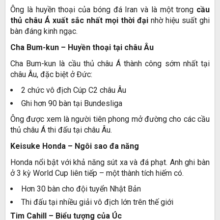
Ông là huyền thoại của bóng đá Iran và là một trong
cầu
thủ châu Á xuất sắc nhất mọi thời đại
nhờ hiệu suất ghi
bàn đáng kinh ngạc.
Cha Bum-kun – Huyền thoại tại châu Âu
Cha Bum-kun là cầu thủ châu Á thành công sớm nhất tại
châu Âu, đặc biệt ở Đức:
2 chức vô địch Cúp C2 châu Âu
Ghi hơn 90 bàn tại Bundesliga
Ông được xem là người tiên phong mở đường cho các cầu
thủ châu Á thi đấu tại châu Âu.
Keisuke Honda – Ngôi sao đa năng
Honda nổi bật với khả năng sút xa và đá phạt. Anh ghi bàn
ở 3 kỳ World Cup liên tiếp – một thành tích hiếm có.
Hơn 30 bàn cho đội tuyển Nhật Bản
Thi đấu tại nhiều giải vô địch lớn trên thế giới
Tim Cahill – Biểu tượng của Úc