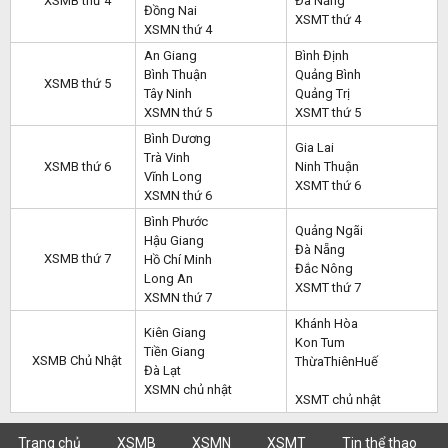
XSMB thứ 4
Đà Nẵng
Đồng Nai
XSMT thứ 4
XSMN thứ 4
An Giang
Bình Định
Bình Thuận
Quảng Bình
XSMB thứ 5
Tây Ninh
Quảng Trị
XSMN thứ 5
XSMT thứ 5
Bình Dương
Gia Lai
Trà Vinh
XSMB thứ 6
Ninh Thuận
Vĩnh Long
XSMT thứ 6
XSMN thứ 6
Bình Phước
Quảng Ngãi
Hậu Giang
Đà Nẵng
XSMB thứ 7
Hồ Chí Minh
Đắc Nông
Long An
XSMT thứ 7
XSMN thứ 7
Khánh Hòa
Kiên Giang
Kon Tum
Tiền Giang
XSMB Chủ Nhật
ThừaThiênHuế
Đà Lạt
XSMN chủ nhật
XSMT chủ nhật
Trang chủ
XSMB
XSMN
XSMT
Tin thể thao