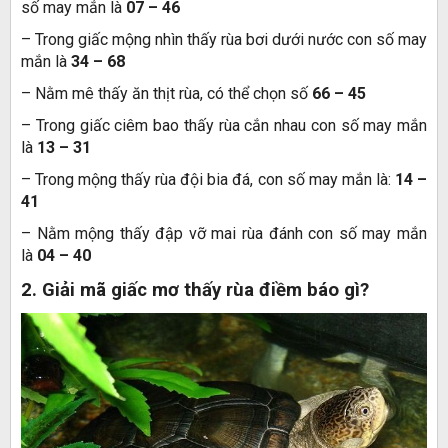
số may mắn là
07 – 46
– Trong giấc mộng nhìn thấy rùa bơi dưới nước con số may
mắn là
34 – 68
– Nằm mê thấy ăn thịt rùa, có thể chọn số
66 – 45
– Trong giấc ciêm bao thấy rùa cắn nhau con số may mắn
là
13 – 31
– Trong mộng thấy rùa đội bia đá, con số may mắn là:
14 –
41
– Nằm mộng thấy đập vỡ mai rùa đánh con số may mắn
là
04 – 40
2. Giải mã giấc mơ thấy rùa điềm báo gì?