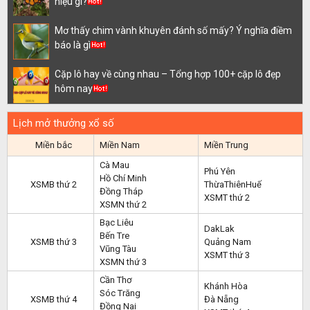
hiệu gì?
Mơ thấy chim vành khuyên đánh số mấy? Ý nghĩa điềm
báo là gì
Cặp lô hay về cùng nhau – Tổng hợp 100+ cặp lô đẹp
hôm nay
Lịch mở thưởng xổ số
Miền bắc
Miền Nam
Miền Trung
Cà Mau
Phú Yên
Hồ Chí Minh
XSMB thứ 2
ThừaThiênHuế
Đồng Tháp
XSMT thứ 2
XSMN thứ 2
Bạc Liêu
DakLak
Bến Tre
XSMB thứ 3
Quảng Nam
Vũng Tàu
XSMT thứ 3
XSMN thứ 3
Cần Thơ
Khánh Hòa
Sóc Trăng
XSMB thứ 4
Đà Nẵng
Đồng Nai