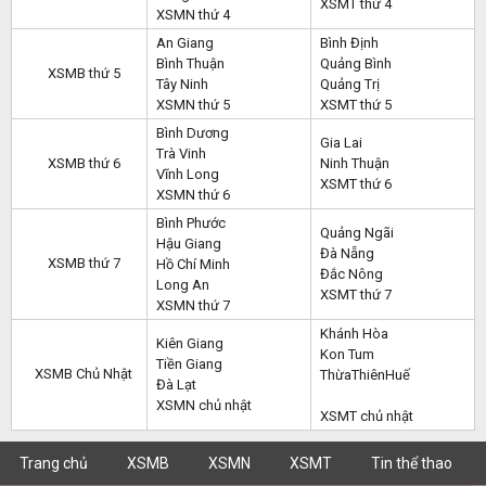
XSMT thứ 4
XSMN thứ 4
An Giang
Bình Định
Bình Thuận
Quảng Bình
XSMB thứ 5
Tây Ninh
Quảng Trị
XSMN thứ 5
XSMT thứ 5
Bình Dương
Gia Lai
Trà Vinh
XSMB thứ 6
Ninh Thuận
Vĩnh Long
XSMT thứ 6
XSMN thứ 6
Bình Phước
Quảng Ngãi
Hậu Giang
Đà Nẵng
XSMB thứ 7
Hồ Chí Minh
Đắc Nông
Long An
XSMT thứ 7
XSMN thứ 7
Khánh Hòa
Kiên Giang
Kon Tum
Tiền Giang
XSMB Chủ Nhật
ThừaThiênHuế
Đà Lạt
XSMN chủ nhật
XSMT chủ nhật
Trang chủ
XSMB
XSMN
XSMT
Tin thể thao