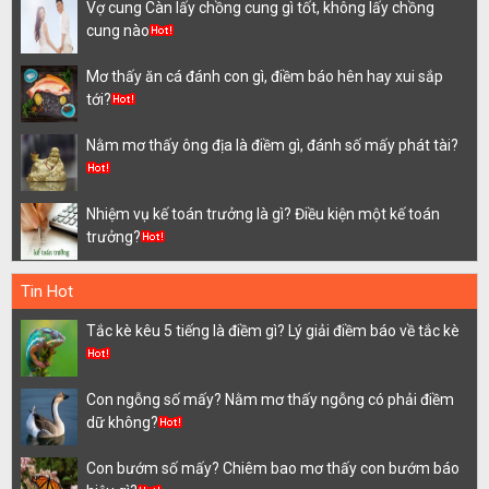
Vợ cung Càn lấy chồng cung gì tốt, không lấy chồng
cung nào
Mơ thấy ăn cá đánh con gì, điềm báo hên hay xui sắp
tới?
Nằm mơ thấy ông địa là điềm gì, đánh số mấy phát tài?
Nhiệm vụ kế toán trưởng là gì? Điều kiện một kế toán
trưởng?
Tin Hot
Tắc kè kêu 5 tiếng là điềm gì? Lý giải điềm báo về tắc kè
Con ngỗng số mấy? Nằm mơ thấy ngỗng có phải điềm
dữ không?
Con bướm số mấy? Chiêm bao mơ thấy con bướm báo