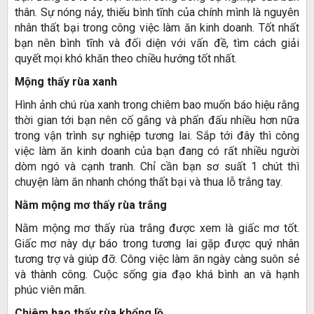
thân. Sự nóng nảy, thiếu bình tĩnh của chính mình là nguyên
nhân thất bại trong công việc làm ăn kinh doanh. Tốt nhất
bạn nên bình tĩnh và đối diện với vấn đề, tìm cách giải
quyết mọi khó khăn theo chiều hướng tốt nhất.
Mộng thấy rùa xanh
Hình ảnh chú rùa xanh trong chiêm bao muốn báo hiệu rằng
thời gian tới bạn nên cố gắng và phấn đấu nhiều hơn nữa
trong vận trình sự nghiệp tương lai. Sắp tới đây thì công
việc làm ăn kinh doanh của bạn đang có rất nhiều người
dòm ngó và cạnh tranh. Chỉ cần bạn sơ suất 1 chút thì
chuyện làm ăn nhanh chóng thất bại và thua lỗ trắng tay.
Nằm mộng mơ thấy rùa trắng
Nằm mộng mơ thấy rùa trắng được xem là giấc mơ tốt.
Giấc mơ này dự báo trong tương lai gặp được quý nhân
tương trợ và giúp đỡ. Công việc làm ăn ngày càng suôn sẻ
và thành công. Cuộc sống gia đạo khá bình an và hạnh
phúc viên mãn.
Chiêm bao thấy rùa khổng lồ