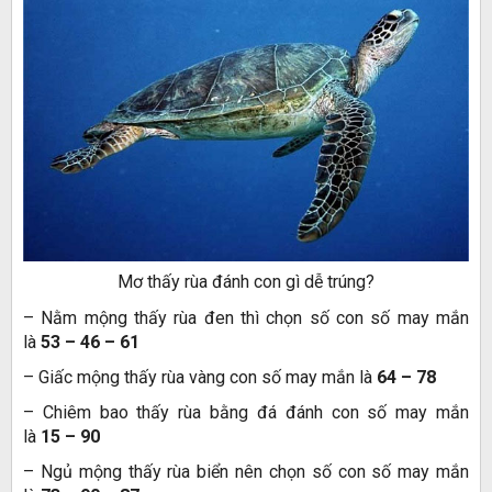
Mơ thấy rùa đánh con gì dễ trúng?
– Nằm mộng thấy rùa đen thì chọn số con số may mắn
là
53 – 46 – 61
– Giấc mộng thấy rùa vàng con số may mắn là
64 – 78
– Chiêm bao thấy rùa bằng đá đánh con số may mắn
là
15 – 90
– Ngủ mộng thấy rùa biển nên chọn số con số may mắn