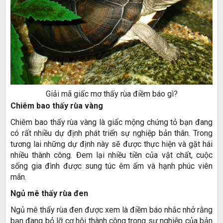
Giải mã giấc mơ thấy rùa điềm báo gì?
Chiêm bao thấy rùa vàng
Chiêm bao thấy rùa vàng là giấc mộng chứng tỏ bạn đang
có rất nhiều dự định phát triển sự nghiệp bản thân. Trong
tương lai những dự định này sẽ được thực hiện và gặt hái
nhiều thành công. Đem lại nhiều tiền của vật chất, cuộc
sống gia đình được sung túc êm ấm và hạnh phúc viên
mãn.
Ngủ mê thấy rùa đen
Ngủ mê thấy rùa đen được xem là điềm báo nhắc nhở rằng
bạn đang bỏ lỡ cơ hội thành công trong sự nghiệp của bản