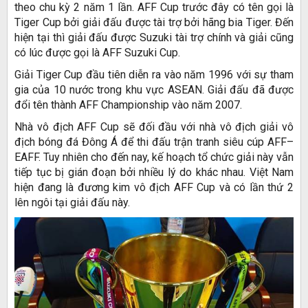
theo chu kỳ 2 năm 1 lần. AFF Cup trước đây có tên gọi là
Tiger Cup bởi giải đấu được tài trợ bởi hãng bia Tiger. Đến
hiện tại thì giải đấu được Suzuki tài trợ chính và giải cũng
có lúc được gọi là AFF Suzuki Cup.
Giải Tiger Cup đầu tiên diễn ra vào năm 1996 với sự tham
gia của 10 nước trong khu vực ASEAN. Giải đấu đã được
đổi tên thành AFF Championship vào năm 2007.
Nhà vô địch AFF Cup sẽ đối đầu với nhà vô địch giải vô
địch bóng đá Đông Á để thi đấu trận tranh siêu cúp AFF–
EAFF. Tuy nhiên cho đến nay, kế hoạch tổ chức giải này vẫn
tiếp tục bị gián đoạn bởi nhiều lý do khác nhau. Việt Nam
hiện đang là đương kim vô địch AFF Cup và có lần thứ 2
lên ngôi tại giải đấu này.