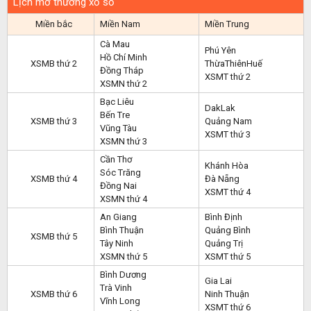
Lịch mở thưởng xổ số
Miền bắc
Miền Nam
Miền Trung
Cà Mau
Phú Yên
Hồ Chí Minh
XSMB thứ 2
ThừaThiênHuế
Đồng Tháp
XSMT thứ 2
XSMN thứ 2
Bạc Liêu
DakLak
Bến Tre
XSMB thứ 3
Quảng Nam
Vũng Tàu
XSMT thứ 3
XSMN thứ 3
Cần Thơ
Khánh Hòa
Sóc Trăng
XSMB thứ 4
Đà Nẵng
Đồng Nai
XSMT thứ 4
XSMN thứ 4
An Giang
Bình Định
Bình Thuận
Quảng Bình
XSMB thứ 5
Tây Ninh
Quảng Trị
XSMN thứ 5
XSMT thứ 5
Bình Dương
Gia Lai
Trà Vinh
XSMB thứ 6
Ninh Thuận
Vĩnh Long
XSMT thứ 6