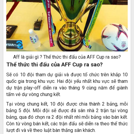
Aff là giải gì ? Thể thức thi đấu của AFF Cup ra sao?
Thể thức thi đấu của AFF Cup ra sao?
Sẽ có 10 đội tham dự giải và được tổ chức trên khắp 10
quốc gia trong khu vực. Hai đội yếu nhất khu vực sẽ tham
dự trận play-off diễn ra vào tháng 9 cùng năm để giành
tấm vé dự vòng chung kết.
Tại vòng chung kết, 10 đội được chia thành 2 bảng, mỗi
bảng 5 đội. Mỗi đội sẽ được đá sân nhà 2 trận tại vòng
bảng, qua đó chọn ra 2 đội nhất nhì mỗi bảng vào bán kết.
Còn từ vòng bán kết, các trận đấu sẽ diễn ra theo thể thức
lượt đi và về theo luật bàn thắng sân khách.