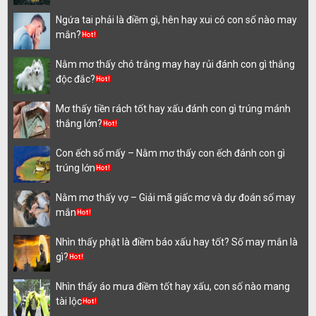
Ngứa tai phải là điềm gì, hên hay xui có con số nào may
mắn?
Nằm mơ thấy chó trắng may hay rủi đánh con gì thắng
độc đắc?
Mơ thấy tiền rách tốt hay xấu đánh con gì trúng mánh
thắng lớn?
Con ếch số mấy – Nằm mơ thấy con ếch đánh con gì
trúng lớn
Nằm mơ thấy vợ – Giải mã giấc mơ và dự đoán số may
mắn
Nhìn thấy phật là điềm báo xấu hay tốt? Số may mắn là
gì?
Nhìn thấy áo mưa điềm tốt hay xấu, con số nào mang
tài lộc